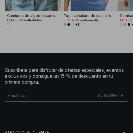
Camiseta de algodón con cuello redondo
Top acanalado de cuello redondo
Camiset
EUR 3.99
EUR 19.95
EUR 4.59
EUR 22.95
EUR 16
+1
Suscríbete para disfrutar de ofertas especiales, eventos
exclusivos y consigue un 15 % de descuento en tu
primera compra.
SUSCRÍBETE
ATENCIÓN AL CLIENTE