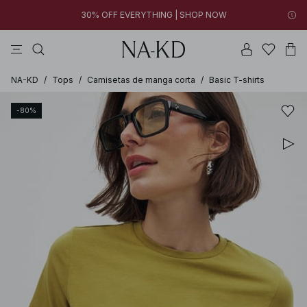
30% OFF EVERYTHING | SHOP NOW
vestidos
pantalones
tops
blancos
collar
06h 55m 02s
30% OFF EVERYTHING | SHOP NOW
FINAL SALE | SHOP NOW
NA-KD
/
Tops
/
Camisetas de manga corta
/
Basic T-shirts
-80%