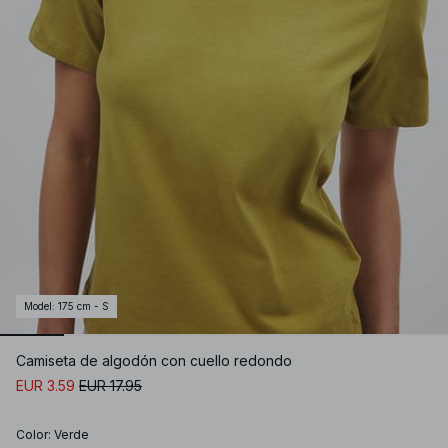
Model
:
175 cm - S
Camiseta de algodón con cuello redondo
EUR 3.59
EUR 17.95
Color
:
Verde