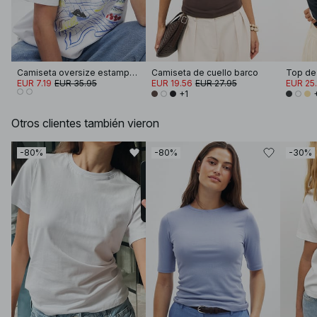
Camiseta oversize estampada con cuello redondo
Camiseta de cuello barco
EUR 7.19
EUR 35.95
EUR 19.56
EUR 27.95
EUR 25.
+1
Otros clientes también vieron
-80%
-80%
-30%