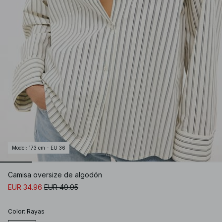
Model
:
173 cm - EU 36
Camisa oversize de algodón
EUR 34.96
EUR 49.95
Color
:
Rayas