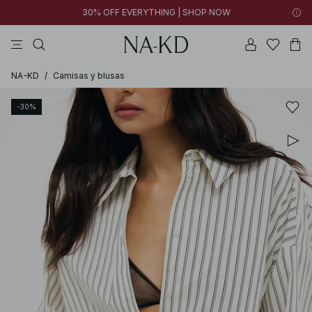
30% OFF EVERYTHING | SHOP NOW
vestidos
tops
pantalones
collar
negras
NA-KD
/
Camisas y blusas
-30%