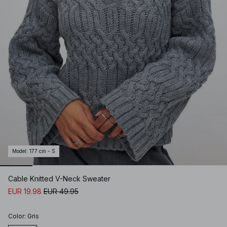
Model
:
177 cm - S
Cable Knitted V-Neck Sweater
EUR 19.98
EUR 49.95
Color
:
Gris