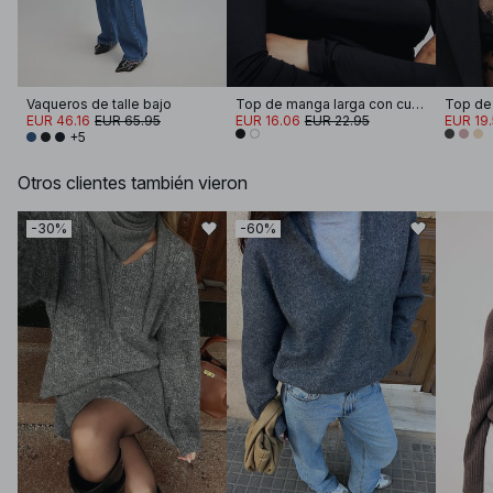
Vaqueros de talle bajo
Top de manga larga con cuello de embudo Soft Line
EUR 46.16
EUR 65.95
EUR 16.06
EUR 22.95
EUR 19
+5
Otros clientes también vieron
-30%
-60%