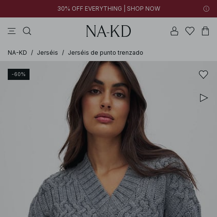
30% OFF EVERYTHING | SHOP NOW
vestidos
pantalones
tops
tops ml
collar
NA-KD
/
Jerséis
/
Jerséis de punto trenzado
-60%