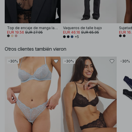
Top de encaje de manga larga
Vaqueros de talle bajo
Sujetad
EUR 19.56
EUR 27.95
EUR 46.16
EUR 65.95
EUR 16
+5
Otros clientes también vieron
-30%
-30%
-30%