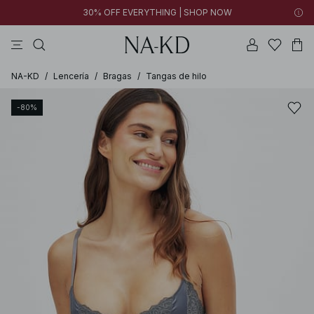
30% OFF EVERYTHING | SHOP NOW
vestidos
pantalones
tops
collar
negras
NA-KD
/
Lencería
/
Bragas
/
Tangas de hilo
-80%