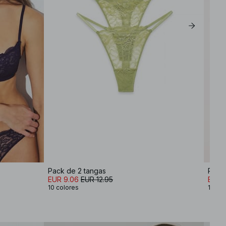
XL
Pack de 2 tangas
Pack 
EUR 9.06
EUR 12.95
EUR 
10 colores
10 co