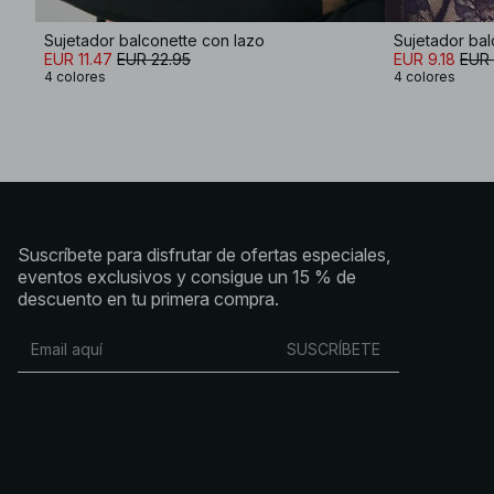
Sujetador balconette con lazo
Sujetador bal
EUR 11.47
EUR 22.95
EUR 9.18
EUR 
4 colores
4 colores
Suscríbete para disfrutar de ofertas especiales,
eventos exclusivos y consigue un 15 % de
descuento en tu primera compra.
SUSCRÍBETE