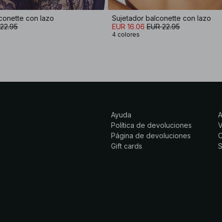
conette con lazo
Sujetador balconette con lazo
22.95
EUR 16.06
EUR 22.95
4 colores
Ayuda
Política de devoluciones
Página de devoluciones
C
Gift cards
S