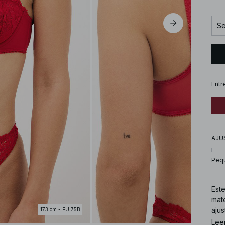
Se
Entr
AJU
Peq
Este
mate
ajus
173 cm - EU 75B
Lee