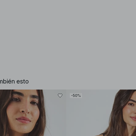
mbién esto
-50%