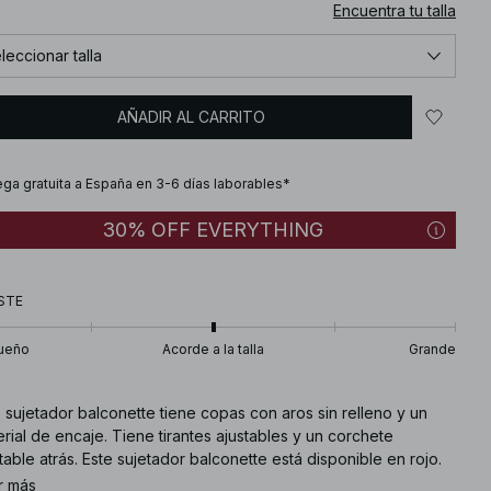
Encuentra tu talla
leccionar talla
AÑADIR AL CARRITO
ega gratuita a España en 3-6 días laborables*
30% OFF EVERYTHING
STE
ueño
Acorde a la talla
Grande
 sujetador balconette tiene copas con aros sin relleno y un
rial de encaje. Tiene tirantes ajustables y un corchete
table atrás. Este sujetador balconette está disponible en rojo.
r más