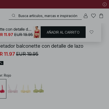
Sujetador balconette con detalle de lazo
AÑADIR AL CARRITO
KD
/
Lencería
/
Sujetadores
/
Sujetadores de encaje
R 11.97
EUR 19.95
jetador balconette con detalle de lazo
R 11.97
EUR 19.95
0%
or
:
Rojo