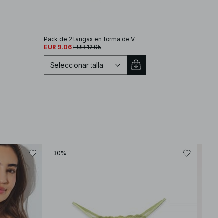
Pack de 2 tangas en forma de V
Pack de 2 tangas
EUR 9.06
EUR 12.95
EUR 9.06
EUR 12.95
Seleccionar talla
Seleccionar talla
-30%
-30
XS
S
M
L