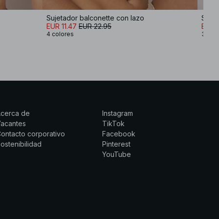
Sujetador balconette con lazo
EUR 11.47
EUR 22.95
EUR 
4 colores
3 col
Acerca de
Instagram
Vacantes
TikTok
ontacto corporativo
Facebook
ostenibilidad
Pinterest
YouTube