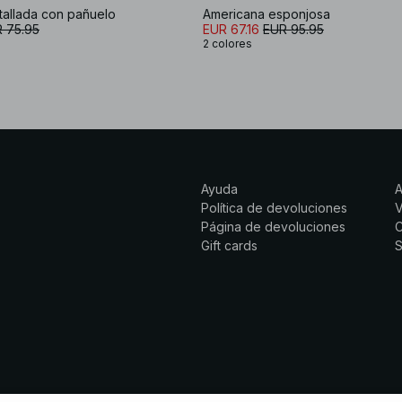
tallada con pañuelo
Americana esponjosa
 75.95
EUR 67.16
EUR 95.95
2 colores
Ayuda
Política de devoluciones
Página de devoluciones
C
Gift cards
S