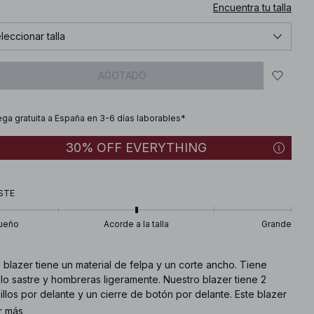
Encuentra tu talla
leccionar talla
AGOTADO
ega gratuita a España en 3-6 días laborables*
30% OFF EVERYTHING
STE
ueño
Acorde a la talla
Grande
 blazer tiene un material de felpa y un corte ancho. Tiene
lo sastre y hombreras ligeramente. Nuestro blazer tiene 2
illos por delante y un cierre de botón por delante. Este blazer
 disponible en marrón.
r más