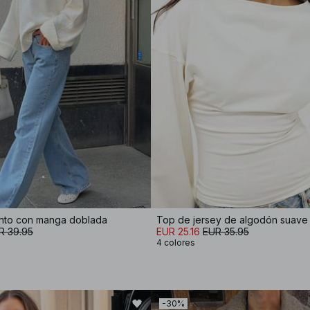
nto con manga doblada
R 39.95
EUR 25.16
EUR 35.95
4 colores
-30%