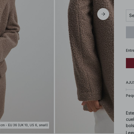
Se
Entr
AJU
Peq
Este
cuel
bols
 cm - EU 36 (UK 10, US 6, small)
está
Lee