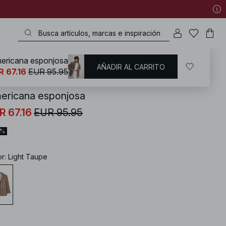
ericana esponjosa
AÑADIR AL CARRITO
KD
/
Americanas
R 67.16
EUR 95.95
ericana esponjosa
R 67.16
EUR 95.95
0%
or
:
Light Taupe