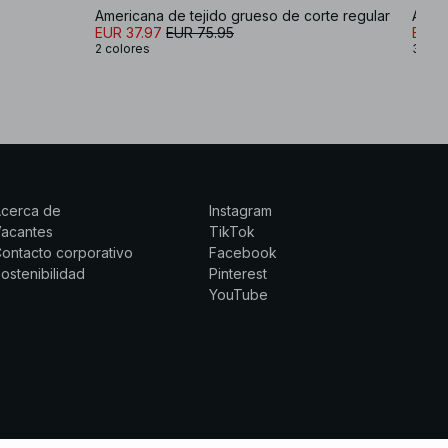
Americana de tejido grueso de corte regular
EUR 37.97
EUR 75.95
EUR 
2 colores
3 col
Acerca de
Instagram
Vacantes
TikTok
ontacto corporativo
Facebook
ostenibilidad
Pinterest
YouTube