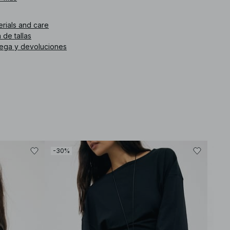
. de artículo
:
1018-008557-0119
erials and care
 de tallas
rega y devoluciones
-30%
-30