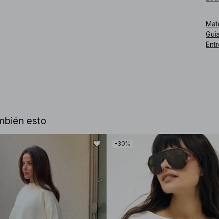
Núm
Mat
Guía
Ent
mbién esto
-30%