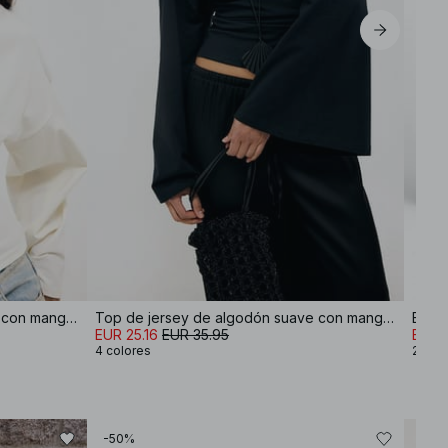
Top de jersey de algodón suave con mangas anchas
Top de jersey de algodón suave con mangas anchas
Bolso
EUR 25.16
EUR 35.95
EUR 
4 colores
2 col
-50%
-30