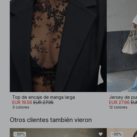
Top de encaje de manga larga
Jersey de pu
EUR 19.56
EUR 27.95
EUR 27.96
EU
3 colores
12 colores
Otros clientes también vieron
-30%
-30%