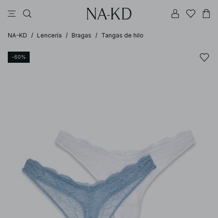
vestidos
pantalones
tops
tops ml
collar
NA-KD
/
Lencería
/
Bragas
/
Tangas de hilo
-60%