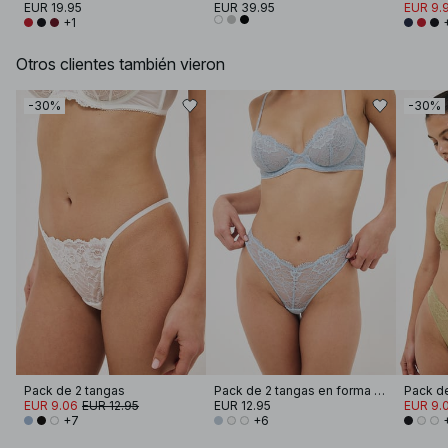
EUR 19.95
EUR 39.95
EUR 9.
+1
Otros clientes también vieron
-30%
-30%
Pack de 2 tangas
Pack de 2 tangas en forma de V
EUR 9.06
EUR 12.95
EUR 12.95
EUR 9.
+7
+6