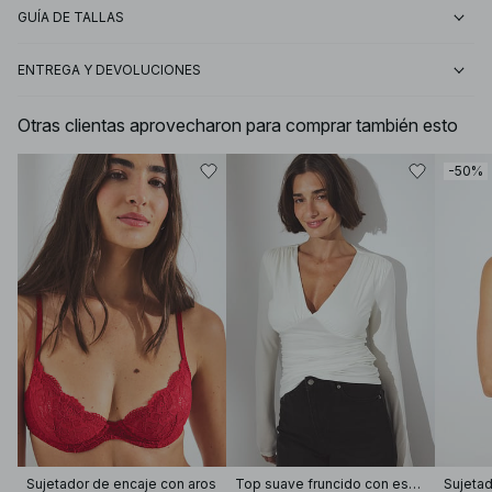
GUÍA DE TALLAS
ENTREGA Y DEVOLUCIONES
Otras clientas aprovecharon para comprar también esto
-50%
Sujetador de encaje con aros
Top suave fruncido con escote en V
Sujetad