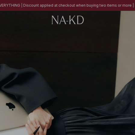
ERYTHING | Discount applied at checkout when buying two items or more