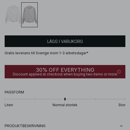
LÄGG I VARUKORG
Gratis leverans till Sverige inom 1-3 arbetsdagar*
30% OFF EVERYTHING
Discount applied at checkout when buying two items or more
PASSFORM
Liten
Normal storlek
Stor
PRODUKTBESKRIVNING