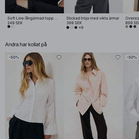
Soft Line långärmad topp med tratthals
Stickad tröja med vikta ärmar
249 SEK
399 SEK
899 SE
+9
Andra har kollat på
−50%
−50%