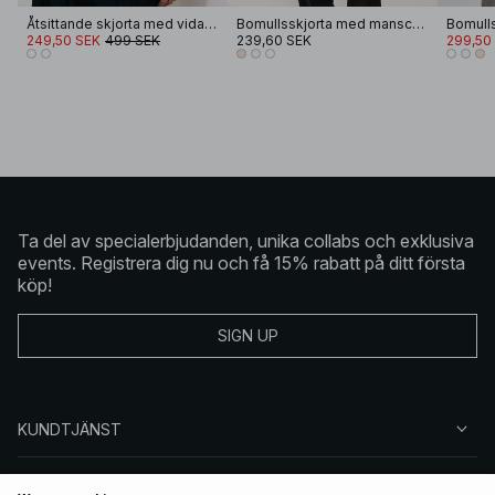
Åtsittande skjorta med vida muddar
Bomullsskjorta med manschettdetalj
249,50 SEK
499 SEK
239,60 SEK
299,50
Ta del av specialerbjudanden, unika collabs och exklusiva
events. Registrera dig nu och få 15% rabatt på ditt första
köp!
SIGN UP
KUNDTJÄNST
OM NA-KD