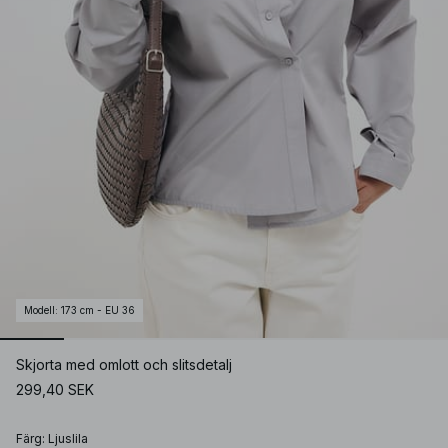
Modell
:
173 cm - EU 36
Skjorta med omlott och slitsdetalj
299,40 SEK
Färg
:
Ljuslila