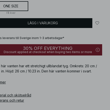
ONE SIZE
Få kvar
LÄGG I VARUKORG
is leverans till Sverige inom 1-3 arbetsdagar*
30% OFF EVERYTHING
Discount applied at checkout when buying two items or more
här vanten har ett stretchigt ullblandat tyg. Omkrets: 20 cm /
 in. Höjd: 26 cm / 10.23 in. Den här vanten kommer i svart.
ikelnummer
 mer
:
1100-012266-0002
rial och skötselråd
erans och retur