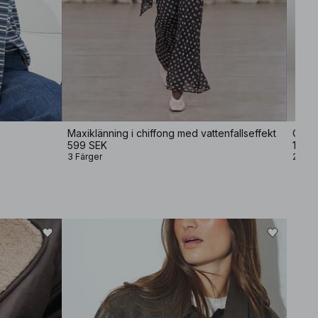
Maxiklänning i chiffong med vattenfallseffekt
Overs
599 SEK
1 199
3 Färger
2 Färg