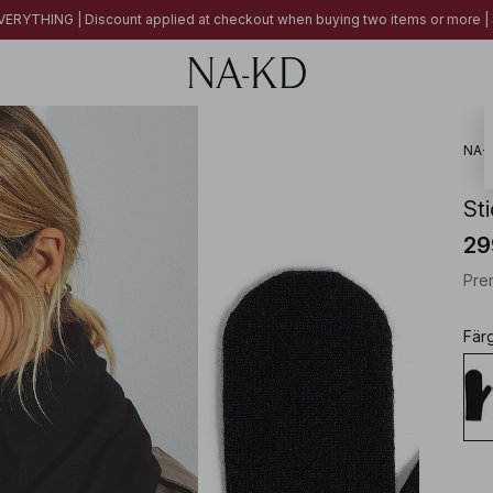
ERYTHING | Discount applied at checkout when buying two items or more
NA-
Sti
29
Pre
Fär