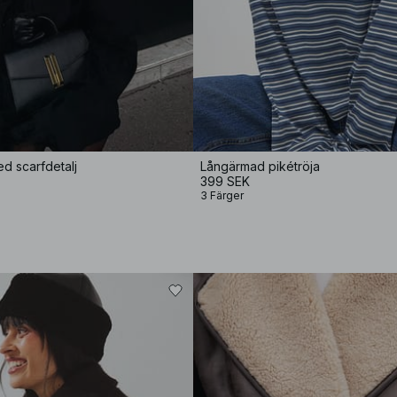
d scarfdetalj
Långärmad pikétröja
399 SEK
3 Färger