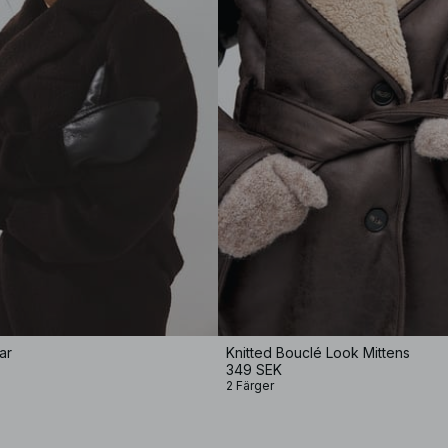
ar
Knitted Bouclé Look Mittens
349 SEK
2 Färger