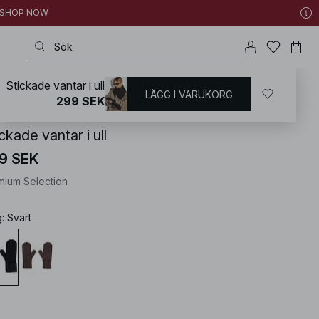
 | SHOP NOW
Stickade vantar i ull
LÄGG I VARUKORG
KD
/
Accessoarer
/
Handskar
299 SEK
ckade vantar i ull
9 SEK
mium Selection
g
:
Svart