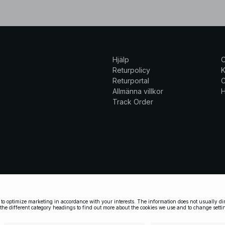
Hjälp
Returpolicy
K
Returportal
C
Allmänna villkor
H
Track Order