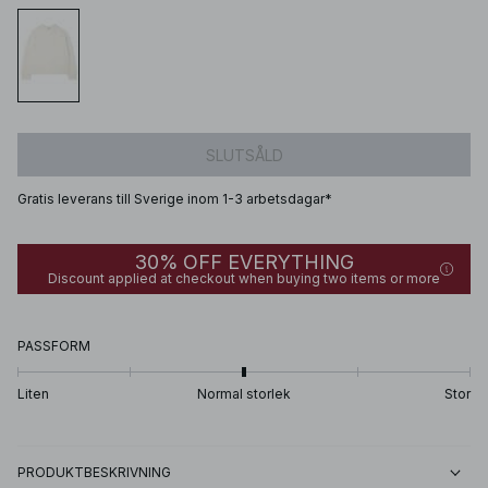
SLUTSÅLD
Gratis leverans till Sverige inom 1-3 arbetsdagar*
30% OFF EVERYTHING
Discount applied at checkout when buying two items or more
PASSFORM
Liten
Normal storlek
Stor
PRODUKTBESKRIVNING