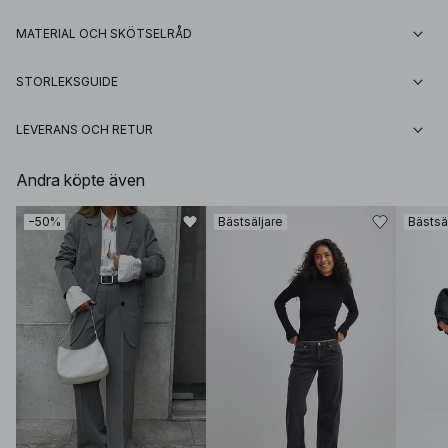
MATERIAL OCH SKÖTSELRÅD
STORLEKSGUIDE
LEVERANS OCH RETUR
Andra köpte även
−50%
Bästsäljare
Bästsä