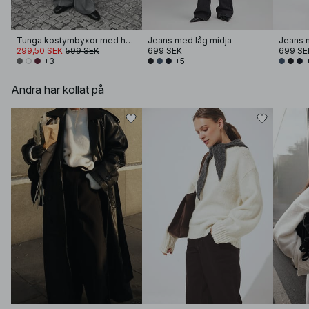
Tunga kostymbyxor med hög midja
Jeans med låg midja
Jeans 
299,50 SEK
599 SEK
699 SEK
699 SE
+3
+5
Andra har kollat på