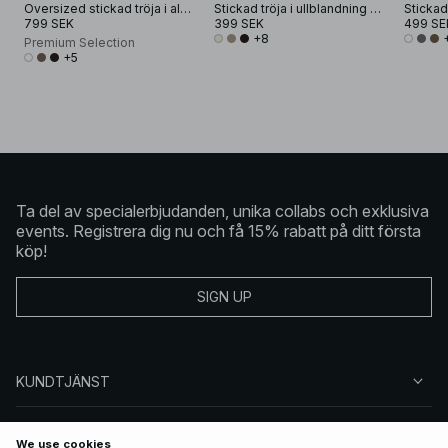
Oversized stickad tröja i alpackamix
Stickad tröja i ullblandning med rund halsringning
799 SEK
399 SEK
499 SE
+8
Premium Selection
+5
Ta del av specialerbjudanden, unika collabs och exklusiva
events. Registrera dig nu och få 15% rabatt på ditt första
köp!
SIGN UP
KUNDTJÄNST
OM NA-KD