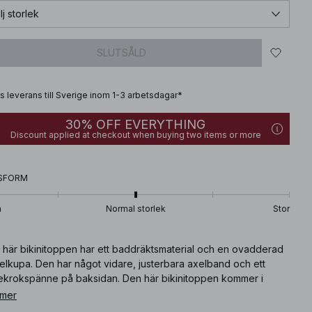
lj storlek
SLUTSÅLD
is leverans till Sverige inom 1-3 arbetsdagar*
30% OFF EVERYTHING
Discount applied at checkout when buying two items or more
SFORM
n
Normal storlek
Stor
 här bikinitoppen har ett baddräktsmaterial och en ovadderad
elkupa. Den har något vidare, justerbara axelband och ett
kekrokspänne på baksidan. Den här bikinitoppen kommer i
mmig.
 mer