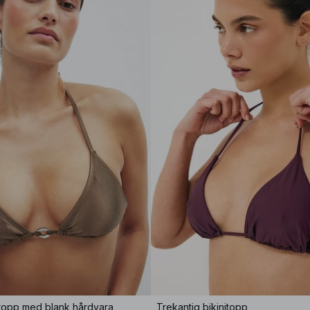
itopp med blank hårdvara
Trekantig bikinitopp