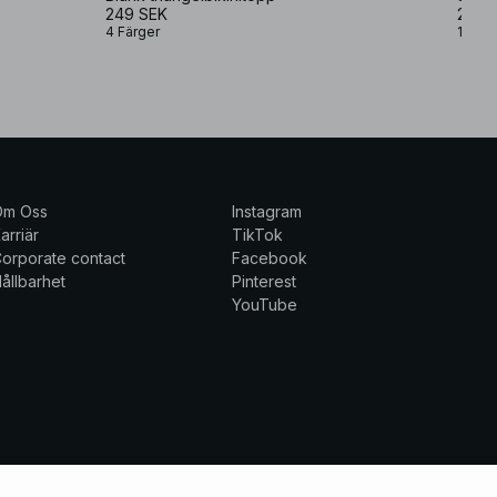
249 SEK
249 
4 Färger
1 Färg
Om Oss
Instagram
arriär
TikTok
orporate contact
Facebook
ållbarhet
Pinterest
YouTube