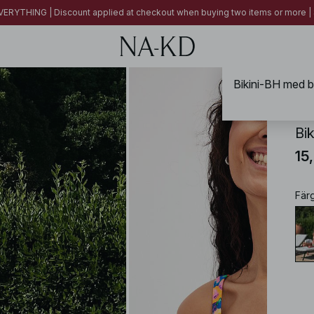
ERYTHING | Discount applied at checkout when buying two items or more
Bikini-BH med 
NA-
Bi
15
Fär