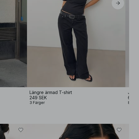
Längre ärmad T-shirt
Jeans
249 SEK
699 
3 Färger
8 Fär