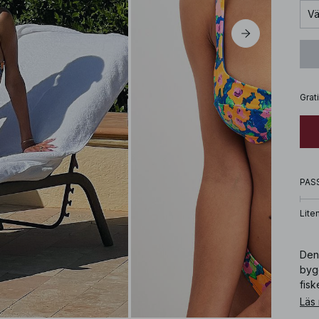
Vä
Grat
PAS
Lite
Den
byg
fis
blo
Läs