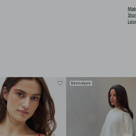
Art
Mate
Sto
Lev
Bästsäljare