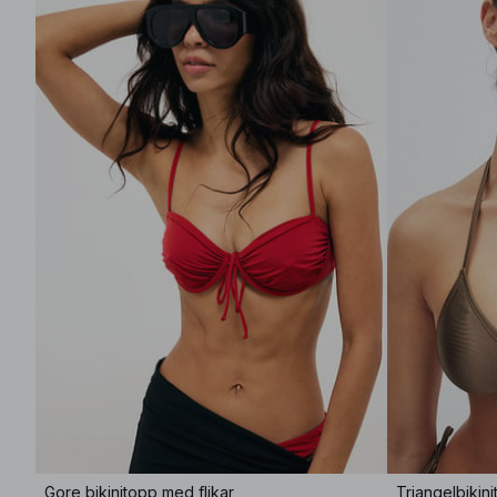
Gore bikinitopp med flikar
Triangelbikin