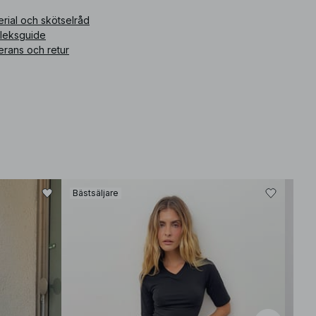
ikelnummer
:
1000-101043-8077
rial och skötselråd
rleksguide
erans och retur
Bästsäljare
Bäst