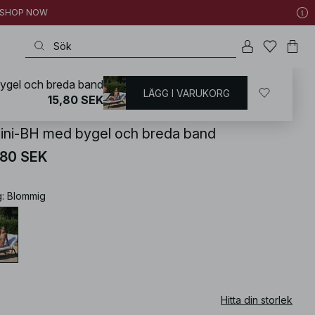
 | SHOP NOW
bygel och breda band
LÄGG I VARUKORG
KD
/
Badkläder
/
Bikini
/
Bikiniöverdelar
/
Bikinis med bygel
15,80 SEK
kini-BH med bygel och breda band
,80 SEK
g
:
Blommig
Hitta din storlek