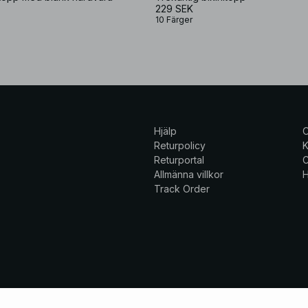
229 SEK
10 Färger
Hjälp
Returpolicy
K
Returportal
C
Allmänna villkor
H
Track Order