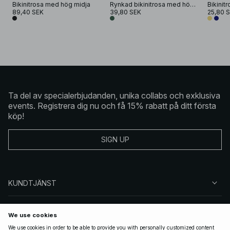
Bikinitrosa med hög midja
Rynkad bikinitrosa med hög midja
89,40 SEK
39,80 SEK
25,80 
Ta del av specialerbjudanden, unika collabs och exklusiva
events. Registrera dig nu och få 15% rabatt på ditt första
köp!
SIGN UP
KUNDTJÄNST
OM NA-KD