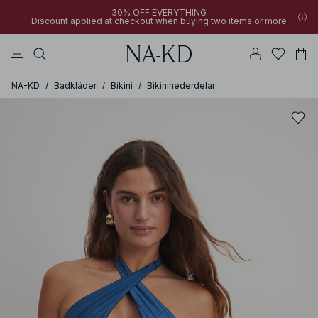
30% OFF EVERYTHING
Discount applied at checkout when buying two items or more
linne
byxor
toppar
klänningar
bruna
NA-KD
/
Badkläder
/
Bikini
/
Bikininederdelar