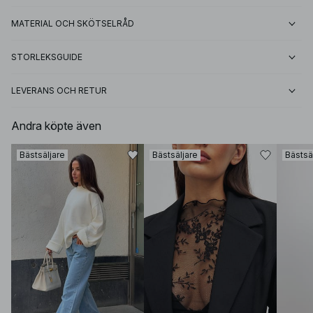
MATERIAL OCH SKÖTSELRÅD
STORLEKSGUIDE
LEVERANS OCH RETUR
Andra köpte även
Bästsäljare
Bästsäljare
Bästsä