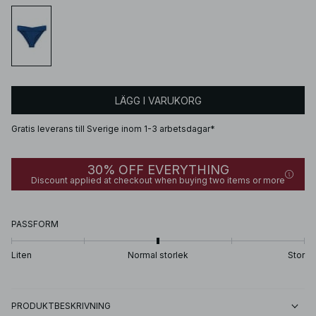
LÄGG I VARUKORG
Gratis leverans till Sverige inom 1-3 arbetsdagar*
30% OFF EVERYTHING
Discount applied at checkout when buying two items or more
PASSFORM
Liten
Normal storlek
Stor
PRODUKTBESKRIVNING