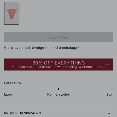
SLUTSÅLD
Gratis leverans till Sverige inom 1-3 arbetsdagar*
30% OFF EVERYTHING
Discount applied at checkout when buying two items or more
PASSFORM
Liten
Normal storlek
Stor
PRODUKTBESKRIVNING