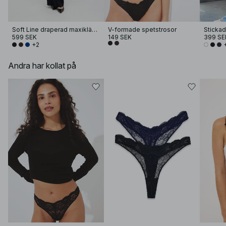
Soft Line draperad maxiklänning
V-formade spetstrosor
Stickad
599 SEK
149 SEK
399 SE
+2
Andra har kollat på