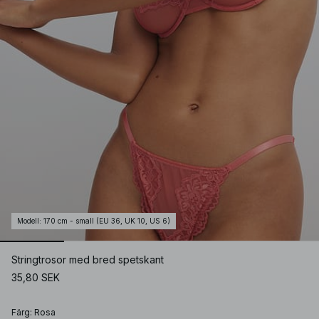
Modell
:
170 cm - small (EU 36, UK 10, US 6)
Stringtrosor med bred spetskant
35,80 SEK
Färg
:
Rosa