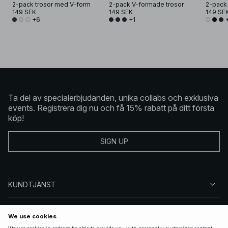
2-pack trosor med V-form
2-pack V-formade trosor
2-pack 
149 SEK
149 SEK
149 SE
+6
+1
Ta del av specialerbjudanden, unika collabs och exklusiva
events. Registrera dig nu och få 15% rabatt på ditt första
köp!
SIGN UP
KUNDTJÄNST
OM NA-KD