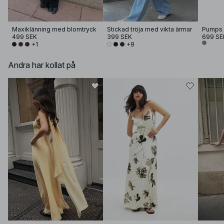
Maxiklänning med blomtryck
Stickad tröja med vikta ärmar
Pumps i
499 SEK
399 SEK
699 SE
+1
+9
Andra har kollat på