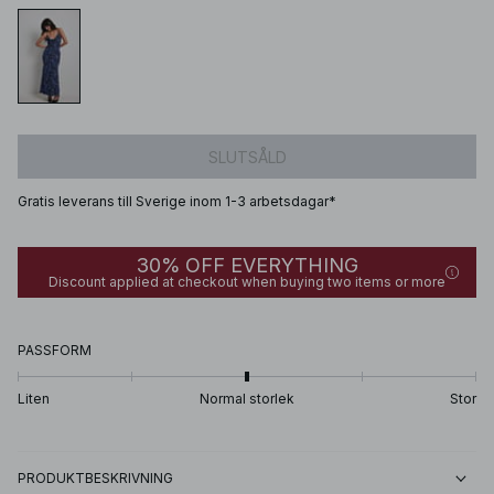
SLUTSÅLD
Gratis leverans till Sverige inom 1-3 arbetsdagar*
30% OFF EVERYTHING
Discount applied at checkout when buying two items or more
PASSFORM
Liten
Normal storlek
Stor
PRODUKTBESKRIVNING