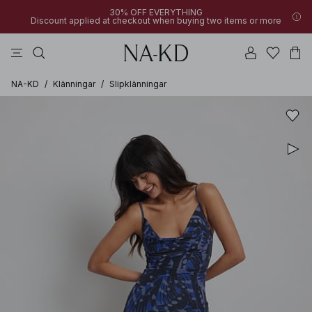
30% OFF EVERYTHING
Discount applied at checkout when buying two items or more
byxor
bruna
svarta
klänningar
överdelar
NA-KD
/
Klänningar
/
Slipklänningar