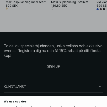
Maxi-slipklänning med scarf
Maxi-slipklänning i satin med tryck
Vid klä
899 SEK
139,80 SEK
699 SE
Ta del av specialerbjudanden, unika collabs och exklusiva
events. Registrera dig nu och få 15% rabatt på ditt första
köp!
SIGN UP
KUNDTJÄNST
OM NA-KD