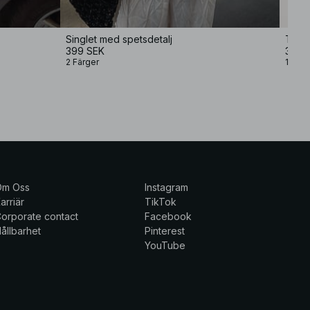
Singlet med spetsdetalj
Topp 
399 SEK
399 
2 Färger
1 Färg
Om Oss
Instagram
arriär
TikTok
orporate contact
Facebook
ållbarhet
Pinterest
YouTube