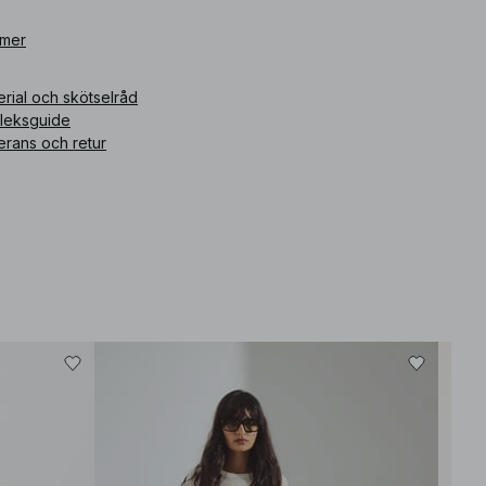
ikelnummer
 mer
:
1100-013137-0260
rial och skötselråd
rleksguide
erans och retur