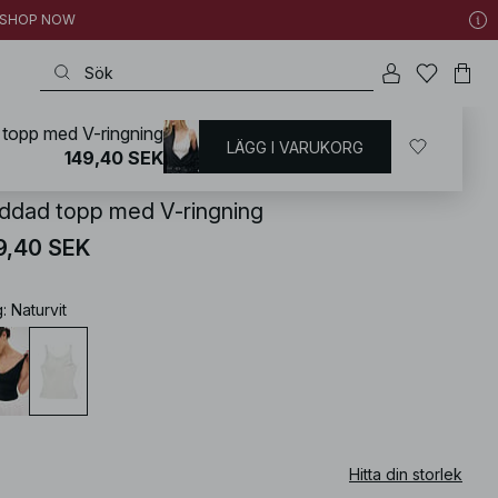
 | SHOP NOW
 topp med V-ringning
LÄGG I VARUKORG
KD
/
Toppar
/
Ärmlösa toppar
149,40 SEK
iddad topp med V-ringning
9,40 SEK
g
:
Naturvit
Hitta din storlek