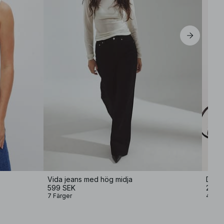
Vida jeans med hög midja
Dubbe
599 SEK
249 
7 Färger
4 Fär