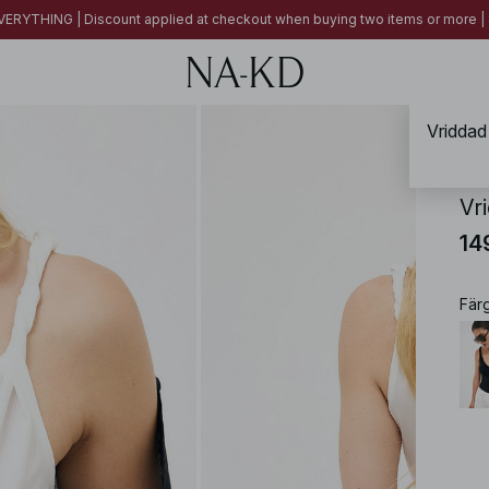
ERYTHING | Discount applied at checkout when buying two items or more
Vriddad
NA-
Vr
14
Fär