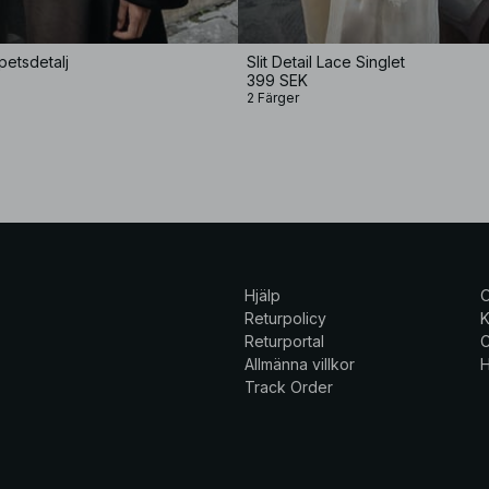
petsdetalj
Slit Detail Lace Singlet
399 SEK
2 Färger
Hjälp
Returpolicy
K
Returportal
C
Allmänna villkor
H
Track Order