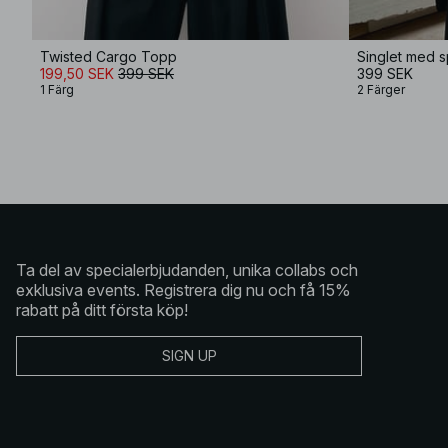
Twisted Cargo Topp
Singlet med s
199,50 SEK
399 SEK
399 SEK
1 Färg
2 Färger
Ta del av specialerbjudanden, unika collabs och
exklusiva events. Registrera dig nu och få 15%
rabatt på ditt första köp!
SIGN UP