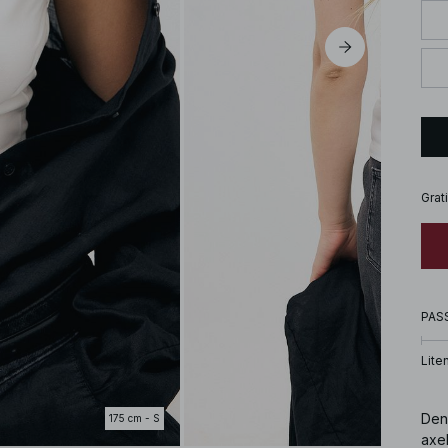
Grat
PAS
Lite
Den 
175 cm - S
axe