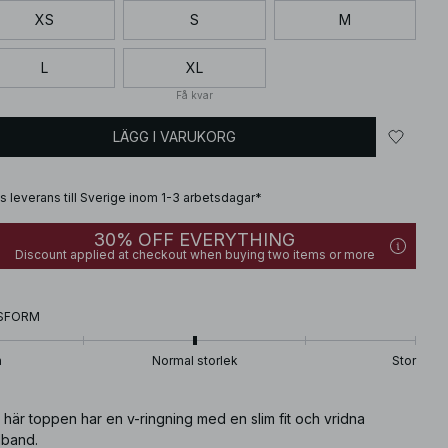
XS
S
M
L
XL
Få kvar
LÄGG I VARUKORG
is leverans till Sverige inom 1-3 arbetsdagar*
30% OFF EVERYTHING
Discount applied at checkout when buying two items or more
SFORM
n
Normal storlek
Stor
här toppen har en v-ringning med en slim fit och vridna
lband.