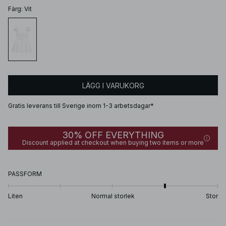
Färg
:
Vit
LÄGG I VARUKORG
Gratis leverans till Sverige inom 1-3 arbetsdagar*
30% OFF EVERYTHING
Discount applied at checkout when buying two items or more
PASSFORM
Liten
Normal storlek
Stor