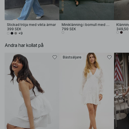
Stickad tröja med vikta ärmar
Miniklänning i bomull med broderi
Klännin
399 SEK
799 SEK
349,50
+9
Andra har kollat på
Bästsäljare