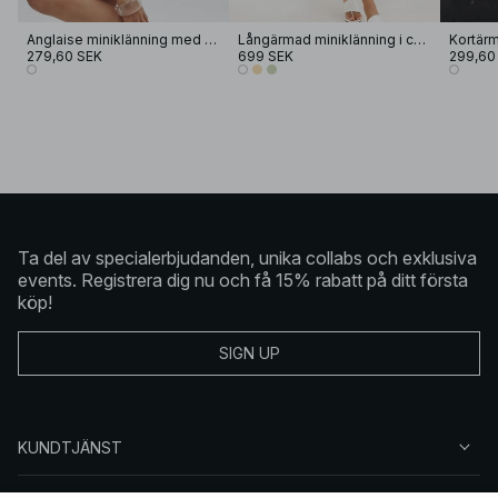
Anglaise miniklänning med volang
Långärmad miniklänning i chiffon med broderi
279,60 SEK
699 SEK
299,60
Ta del av specialerbjudanden, unika collabs och exklusiva
events. Registrera dig nu och få 15% rabatt på ditt första
köp!
SIGN UP
KUNDTJÄNST