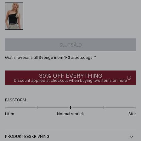
SLUTSÅLD
Gratis leverans till Sverige inom 1-3 arbetsdagar*
30% OFF EVERYTHING
Discount applied at checkout when buying two items or more
PASSFORM
Liten
Normal storlek
Stor
PRODUKTBESKRIVNING