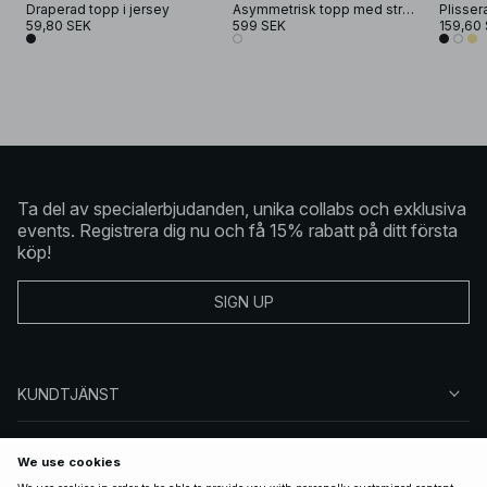
Draperad topp i jersey
Asymmetrisk topp med strass
59,80 SEK
599 SEK
159,60
Ta del av specialerbjudanden, unika collabs och exklusiva
events. Registrera dig nu och få 15% rabatt på ditt första
köp!
SIGN UP
KUNDTJÄNST
OM NA-KD