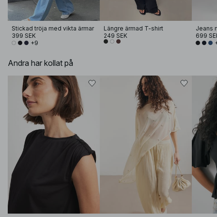
Stickad tröja med vikta ärmar
Längre ärmad T-shirt
Jeans 
399 SEK
249 SEK
699 SE
+9
Andra har kollat på