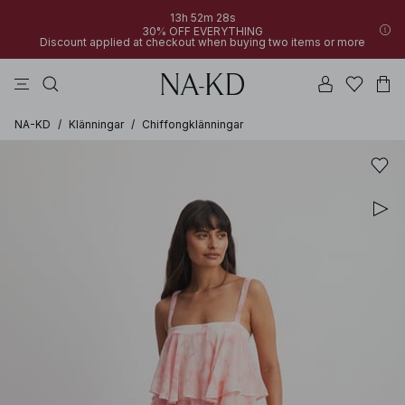
13h 52m 28s
30% OFF EVERYTHING
Discount applied at checkout when buying two items or more
linne
byxor
toppar
klänningar
bruna
NA-KD
/
Klänningar
/
Chiffongklänningar