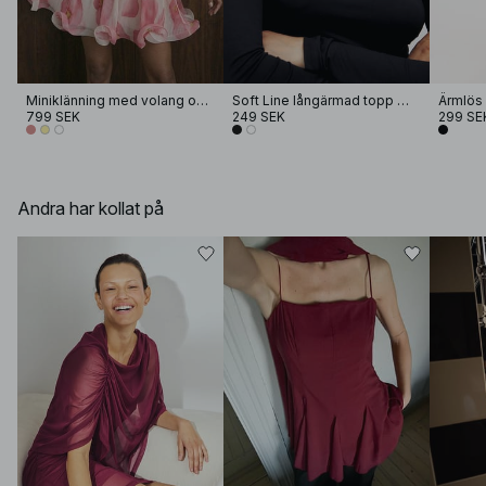
Miniklänning med volang och tryck
Soft Line långärmad topp med tratthals
Ärmlös 
799 SEK
249 SEK
299 SE
Andra har kollat på