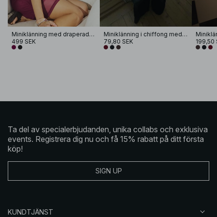
Miniklänning med draperad cape
Miniklänning i chiffong med scarf
499 SEK
79,80 SEK
199,50
Ta del av specialerbjudanden, unika collabs och exklusiva
events. Registrera dig nu och få 15% rabatt på ditt första
köp!
SIGN UP
KUNDTJÄNST