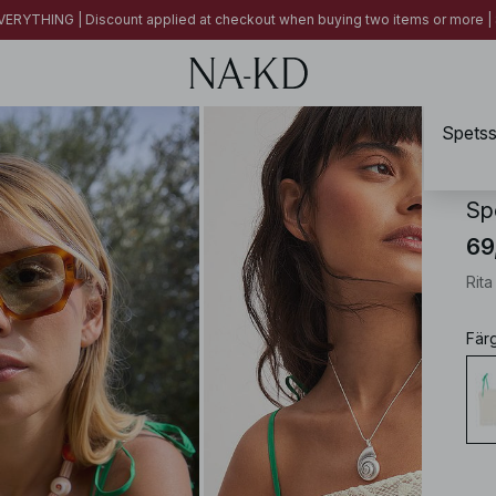
ERYTHING | Discount applied at checkout when buying two items or more
Spetss
NA-
Sp
69
Rit
Fär