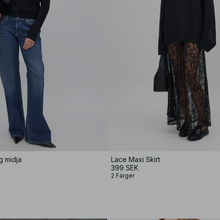
g midja
Lace Maxi Skirt
399 SEK
2 Färger