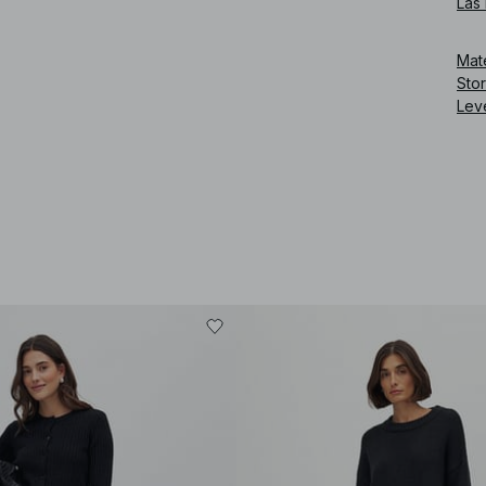
Läs
Art
Mate
Sto
Lev