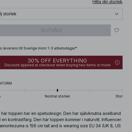
Hitta din storlek
lj storlek
SLUTSÅLD
is leverans till Sverige inom 1-3 arbetsdagar*
30% OFF EVERYTHING
Discount applied at checkout when buying two items or more
SFORM
n
Normal storlek
Stor
 här toppen har en spetsdesign. Den har självknutna axelband
en kontrastfärg. Den här toppen kommer i naturvitt. Influencer:
amontezuma is 156 cm tall and is wearing size EU 34 (UK 8, US
-small).