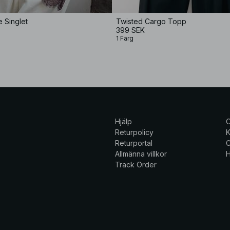
e Singlet
Twisted Cargo Topp
399 SEK
1 Färg
Hjälp
Returpolicy
K
Returportal
C
Allmänna villkor
H
Track Order