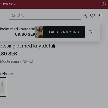
 | SHOP NOW
inglet med knytdetalj
LÄGG I VARUKORG
KD
/
Toppar
/
Knyttoppar
69,80 SEK
etssinglet med knytdetalj
,80 SEK
a Montezuma x NA-KD
g
:
Naturvit