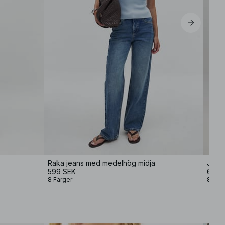
Raka jeans med medelhög midja
Jeans
599 SEK
699 
8 Färger
8 Fär