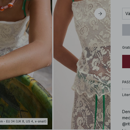
Vä
Grat
PAS
Lite
Den
med 
cm - EU 34 (UK 8, US 4, x-small)
@rit
4, x