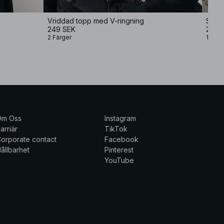
Vriddad topp med V-ringning
Singl
249 SEK
299 
2 Färger
1 Färg
Om Oss
Instagram
arriär
TikTok
orporate contact
Facebook
ållbarhet
Pinterest
YouTube