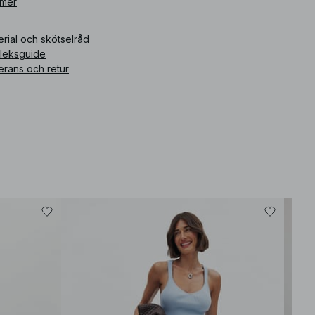
 mer
ikelnummer
:
1831-000002-0001
rial och skötselråd
rleksguide
erans och retur
Bäst