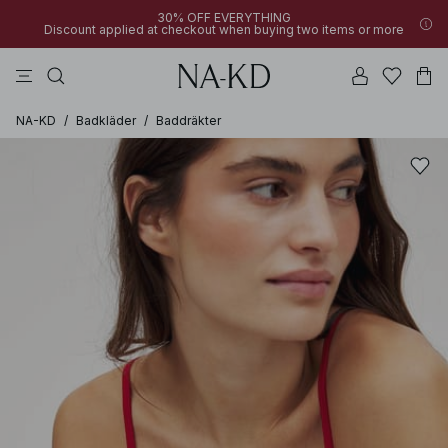
30% OFF EVERYTHING
Discount applied at checkout when buying two items or more
linne
klänningar
byxor
badset
överdelar
NA-KD
/
Badkläder
/
Baddräkter