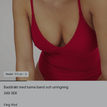
Modell
:
173 cm - S
Baddräkt med tunna band och urringning
349 SEK
Färg
:
Röd