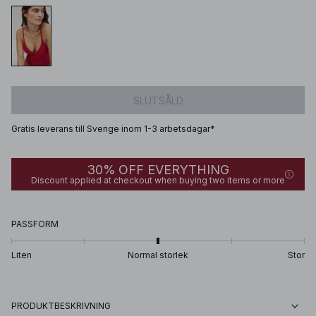
SLUTSÅLD
Gratis leverans till Sverige inom 1-3 arbetsdagar*
30% OFF EVERYTHING
Discount applied at checkout when buying two items or more
PASSFORM
Liten
Normal storlek
Stor
PRODUKTBESKRIVNING