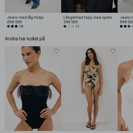
Jeans med låg midja
Långärmad topp med spets
Jeans 
699 SEK
299 SEK
699 SE
+6
+1
Andra har kollat på