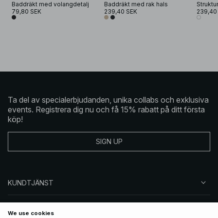
Baddräkt med volangdetalj
Baddräkt med rak hals
Struktu
79,80 SEK
239,40 SEK
239,40
Ta del av specialerbjudanden, unika collabs och exklusiva
events. Registrera dig nu och få 15% rabatt på ditt första
köp!
SIGN UP
KUNDTJÄNST
OM NA-KD