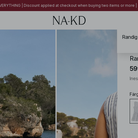
ERYTHING | Discount applied at checkout when buying two items or more
Randig 
NA-
Ra
59
Ines
Fär