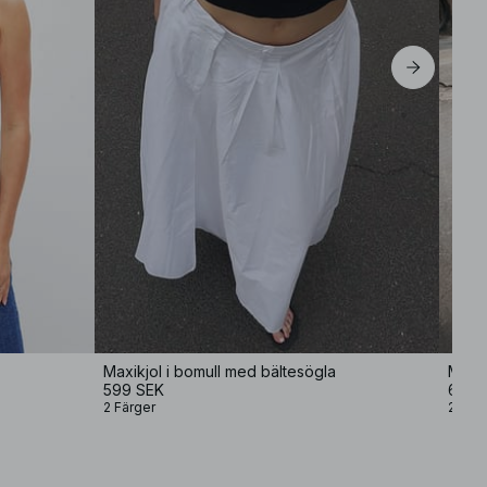
Maxikjol i bomull med bältesögla
599 SEK
699 
2 Färger
2 Färg