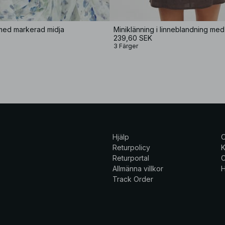
 med markerad midja
239,60 SEK
3 Färger
Hjälp
Returpolicy
K
Returportal
C
Allmänna villkor
H
Track Order