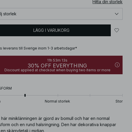
Hitta din storlek
lj storlek
LÄGG I VARUKORG
is leverans till Sverige inom 1-3 arbetsdagar*
11h 53m 12s
30% OFF EVERYTHING
Discount applied at checkout when buying two items or more
SFORM
n
Normal storlek
Stor
 här miniklänningen är gjord av bomull och har en normal
sform och en rund halsringning. Den har dekorativa knappar
en skärpdetalj i midjan.