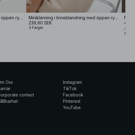
Miniklänning i linneblandning med öppen rygg
Miniklänning i linneblandning med öppen rygg
Minik
239,60 SEK
499 
3 Färger
Audre
1 Färg
Om Oss
Instagram
arriär
TikTok
orporate contact
Facebook
ållbarhet
Pinterest
YouTube