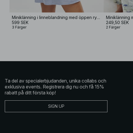
Miniklänning i linneblandning med öppen rygg
Miniklänning
599 SEK
249,50 SEK
3 Färger
2 Färger
Ta del av specialerbjudanden, unika collabs och
exklusiva events. Registrera dig nu och få 15%
rabatt på ditt första köp!
SIGN UP