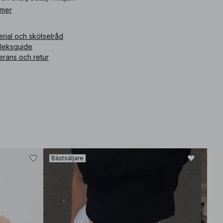
 mer
ikelnummer
:
1873-000017-0469
rial och skötselråd
rleksguide
erans och retur
Bästsäljare