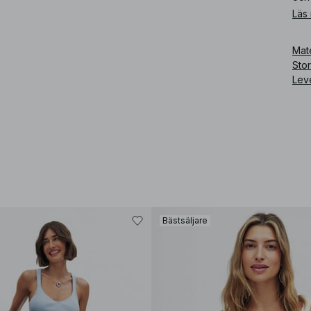
Läs
Art
Mate
Sto
Lev
Bästsäljare