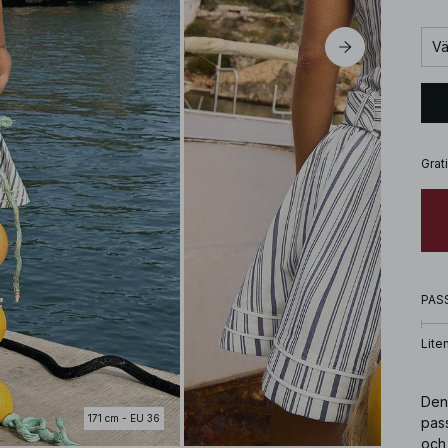
Vä
Grat
PAS
Lite
Den
171 cm - EU 36
pas
och 