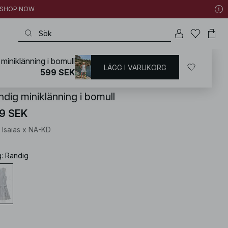
 | SHOP NOW
miniklänning i bomull
LÄGG I VARUKORG
KD
/
Klänningar
/
Randiga klänningar
599 SEK
ndig miniklänning i bomull
9 SEK
 Isaias x NA-KD
g
:
Randig