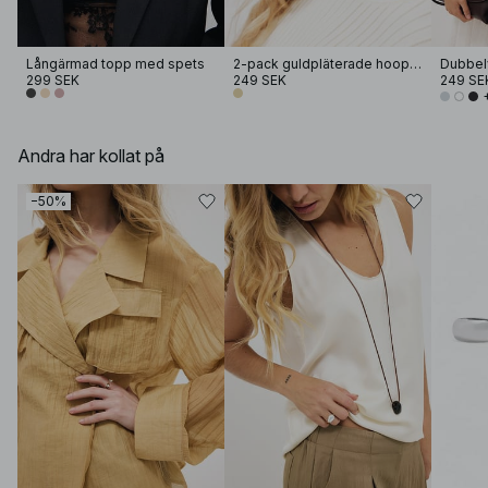
Långärmad topp med spets
2-pack guldpläterade hoopörhängen
Dubbelv
299 SEK
249 SEK
249 SE
Andra har kollat på
−50%