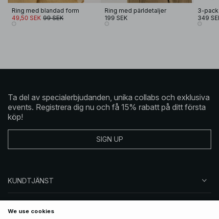
Ring med blandad form
Ring med pärldetaljer
3-pack 
49,50 SEK
99 SEK
199 SEK
349 SE
Ta del av specialerbjudanden, unika collabs och exklusiva
events. Registrera dig nu och få 15% rabatt på ditt första
köp!
SIGN UP
KUNDTJÄNST
OM NA-KD