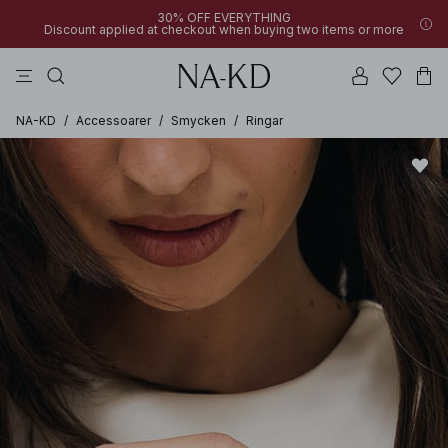
30% OFF EVERYTHING
Discount applied at checkout when buying two items or more
byxor
toppar
klänningar
badset
bruna
NA-KD
/
Accessoarer
/
Smycken
/
Ringar