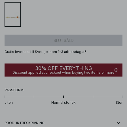
SLUTSÅLD
Gratis leverans till Sverige inom 1-3 arbetsdagar*
30% OFF EVERYTHING
Discount applied at checkout when buying two items or more
PASSFORM
Liten
Normal storlek
Stor
PRODUKTBESKRIVNING