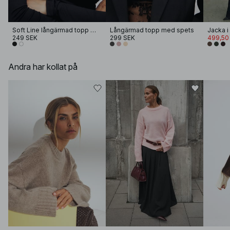
Soft Line långärmad topp med tratthals
Långärmad topp med spets
249 SEK
299 SEK
499,50
Andra har kollat på