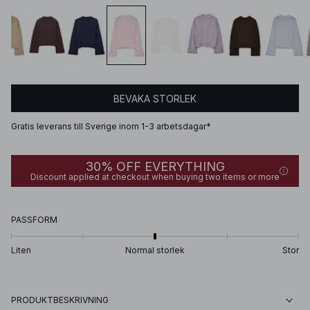
BEVAKA STORLEK
Gratis leverans till Sverige inom 1-3 arbetsdagar*
30% OFF EVERYTHING
Discount applied at checkout when buying two items or more
PASSFORM
Liten
Normal storlek
Stor
PRODUKTBESKRIVNING