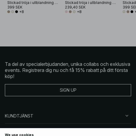
Stickad tröja i ullblandning med rund halsringning
Stickad tröja i ullblandning med rund halsringning
399 SEK
239,40 SEK
399 SE
+8
+8
Ta del av specialerbjudanden, unika collabs och exklusiva
events. Registrera dig nu och få 15% rabatt på ditt första
köp!
SIGN UP
KUNDTJÄNST
OM NA-KD