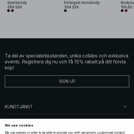
Spetsbody
Enfärgad microbody
399 SEK
399 SEK
159,60
Ta del av specialerbjudanden, unika collabs och exklusiva
events. Registrera dig nu och få 15% rabatt på ditt första
köp!
SIGN UP
KUNDTJÄNST
OM NA-KD