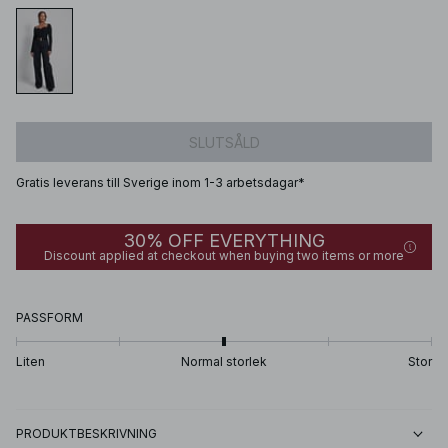
SLUTSÅLD
Gratis leverans till Sverige inom 1-3 arbetsdagar*
30% OFF EVERYTHING
Discount applied at checkout when buying two items or more
PASSFORM
Liten
Normal storlek
Stor
PRODUKTBESKRIVNING