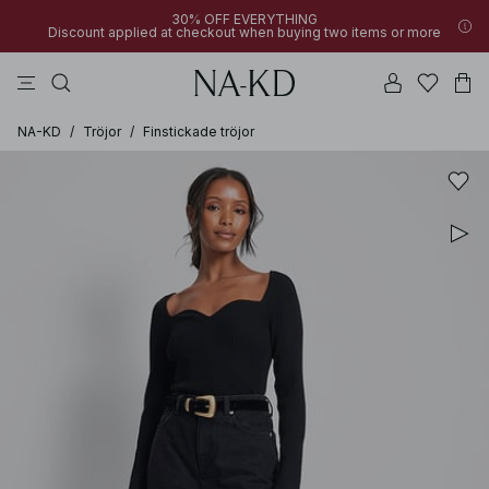
30% OFF EVERYTHING
Discount applied at checkout when buying two items or more
linne
byxor
klänningar
gråa
överdelar
NA-KD
/
Tröjor
/
Finstickade tröjor