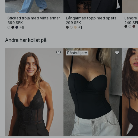
Stickad tröja med vikta ärmar
Långärmad topp med spets
Längre 
399 SEK
299 SEK
249 SE
+9
+1
Andra har kollat på
Bästsäljare