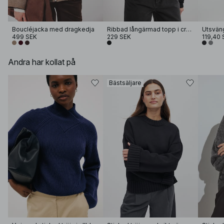
Boucléjacka med dragkedja
Ribbad långärmad topp i croppad modell
499 SEK
229 SEK
119,40 
Andra har kollat på
Bästsäljare