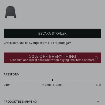
BEVAKA STORLEK
Gratis leverans till Sverige inom 1-3 arbetsdagar*
30% OFF EVERYTHING
Discount applied at checkout when buying two items or more
PASSFORM
Liten
Normal storlek
Stor
PRODUKTBESKRIVNING