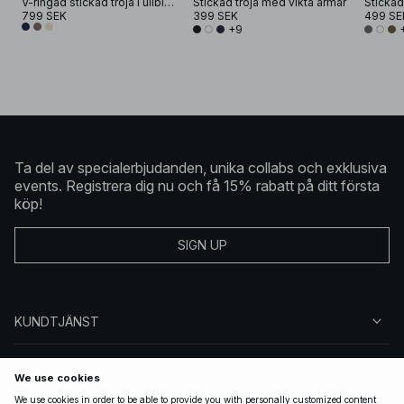
V-ringad stickad tröja i ullblandning
Stickad tröja med vikta ärmar
799 SEK
399 SEK
499 SE
+9
Ta del av specialerbjudanden, unika collabs och exklusiva
events. Registrera dig nu och få 15% rabatt på ditt första
köp!
SIGN UP
KUNDTJÄNST
OM NA-KD