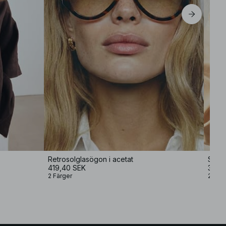
Retrosolglasögon i acetat
Solg
419,40 SEK
359,
2 Färger
2 Färg