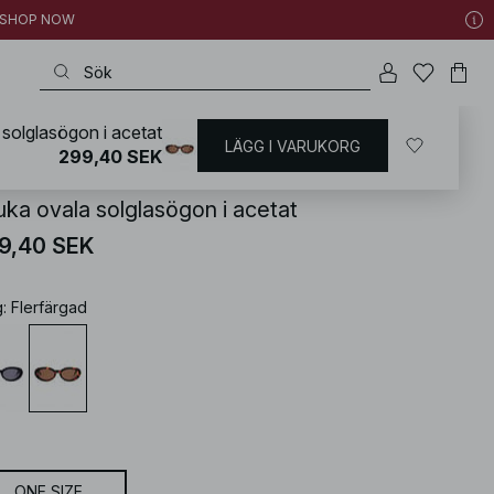
 | SHOP NOW
solglasögon i acetat
LÄGG I VARUKORG
KD
/
Accessoarer
/
Solglasögon
299,40 SEK
uka ovala solglasögon i acetat
9,40 SEK
g
:
Flerfärgad
ONE SIZE