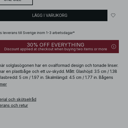
LÄGG I VARUKORG
is leverans till Sverige inom 1-3 arbetsdagar*
30% OFF EVERYTHING
Discount applied at checkout when buying two items or more
här solglasögonen har en ovalformad design och tonade linser.
ar en plastbåge och ett uv-skydd. Mått: Glashöjd: 3.5 cm / 1.38
Glasbredd: 5 cm / 1.97 in. Skalmlängd: 4.5 cm / 1.77 in. Bågens
d: 14.5 cm / 5.71 in. Bryggans längd: 2 cm / 0.79 in.
 mer
ikelnummer
:
1100-012952-0258
rial och skötselråd
erans och retur