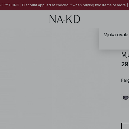
ERYTHING | Discount applied at checkout when buying two items or more
Mjuka ovala 
NA-
Mj
29
Fär