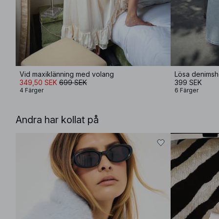
Vid maxiklänning med volang
Lösa denimsh
349,50 SEK
699 SEK
399 SEK
4 Färger
6 Färger
Andra har kollat på