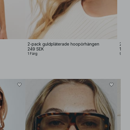
2-pack guldpläterade hoopörhängen
2-pac
249 SEK
149 
1 Färg
9 Fär