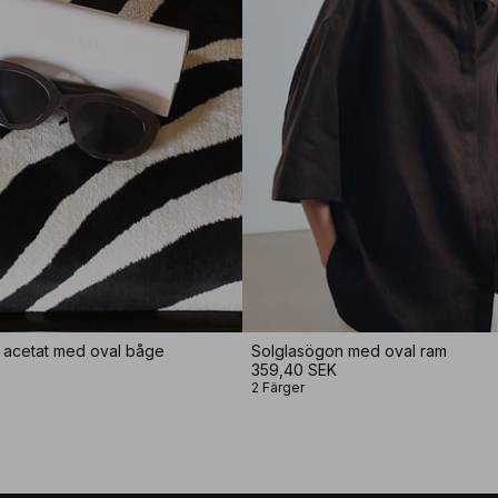
i acetat med oval båge
Solglasögon med oval ram
359,40 SEK
2 Färger