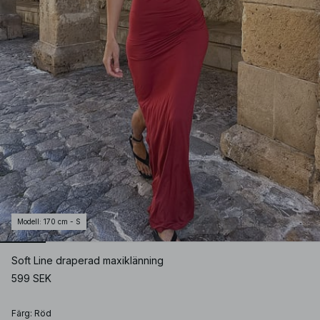
Modell
:
170 cm - S
Soft Line draperad maxiklänning
599 SEK
Färg
:
Röd