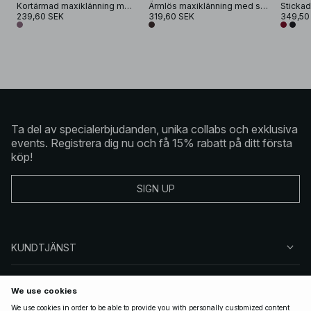
Kortärmad maxiklänning med spänne
Ärmlös maxiklänning med sänkt midja
Stickad
239,60 SEK
319,60 SEK
349,50
Ta del av specialerbjudanden, unika collabs och exklusiva
events. Registrera dig nu och få 15% rabatt på ditt första
köp!
SIGN UP
KUNDTJÄNST
OM NA-KD