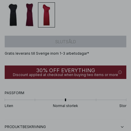
SLUTSÅLD
Gratis leverans till Sverige inom 1-3 arbetsdagar*
30% OFF EVERYTHING
Discount applied at checkout when buying two items or more
PASSFORM
Liten
Normal storlek
Stor
PRODUKTBESKRIVNING