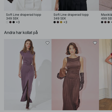
Soft Line draperad topp
Soft Line draperad topp
Maxikl
349 SEK
349 SEK
499 SE
+3
+3
Andra har kollat på