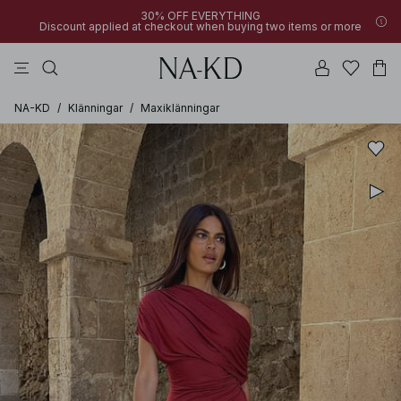
30% OFF EVERYTHING
Discount applied at checkout when buying two items or more
linne
byxor
klänningar
svarta
överdelar
NA-KD
/
Klänningar
/
Maxiklänningar