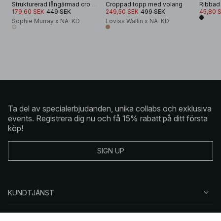
Strukturerad långärmad croppad topp
Croppad topp med volang
179,60 SEK
449 SEK
249,50 SEK
499 SEK
45,80 
Sophie Murray x NA-KD
Lovisa Wallin x NA-KD
Ta del av specialerbjudanden, unika collabs och exklusiva
events. Registrera dig nu och få 15% rabatt på ditt första
köp!
SIGN UP
KUNDTJÄNST
OM NA-KD