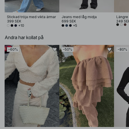
Stickad tröja med vikta ärmar
Jeans med låg midja
Längre 
399 SEK
699 SEK
249 SE
+10
+5
Andra har kollat på
−60%
−50%
−80%