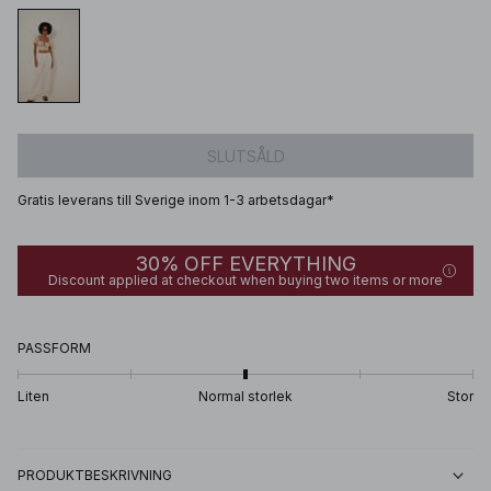
SLUTSÅLD
Gratis leverans till Sverige inom 1-3 arbetsdagar*
30% OFF EVERYTHING
Discount applied at checkout when buying two items or more
PASSFORM
Liten
Normal storlek
Stor
PRODUKTBESKRIVNING