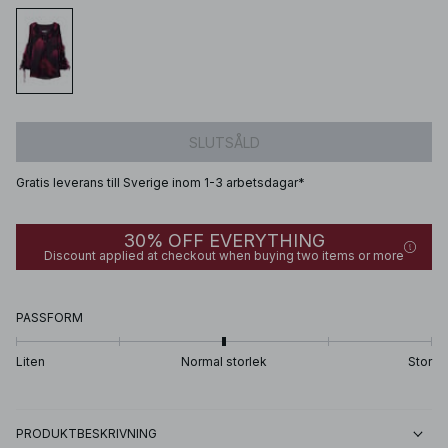
SLUTSÅLD
Gratis leverans till Sverige inom 1-3 arbetsdagar*
30% OFF EVERYTHING
Discount applied at checkout when buying two items or more
PASSFORM
Liten
Normal storlek
Stor
PRODUKTBESKRIVNING