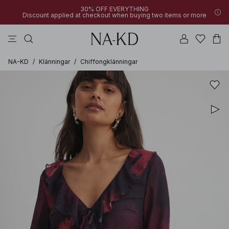
30% OFF EVERYTHING
Discount applied at checkout when buying two items or more
byxor
klänningar
bruna
svarta
överdelar
NA-KD
/
Klänningar
/
Chiffongklänningar