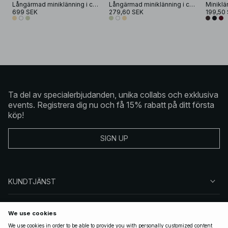
Långärmad miniklänning i chiffon med broderi
Långärmad miniklänning i chiffon med broderi
699 SEK
279,60 SEK
199,50
Ta del av specialerbjudanden, unika collabs och exklusiva
events. Registrera dig nu och få 15% rabatt på ditt första
köp!
SIGN UP
KUNDTJÄNST
OM NA-KD