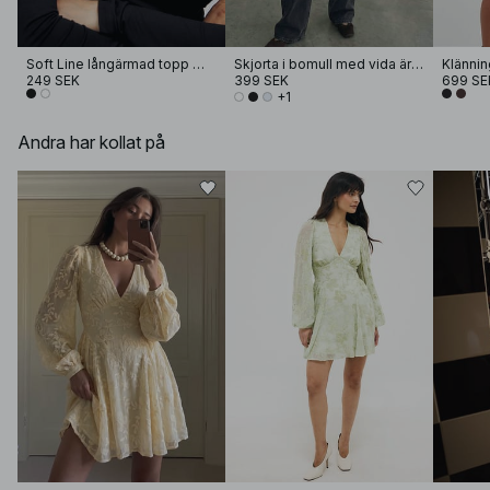
Soft Line långärmad topp med tratthals
Skjorta i bomull med vida ärmar
Klänni
249 SEK
399 SEK
699 SE
+1
Andra har kollat på