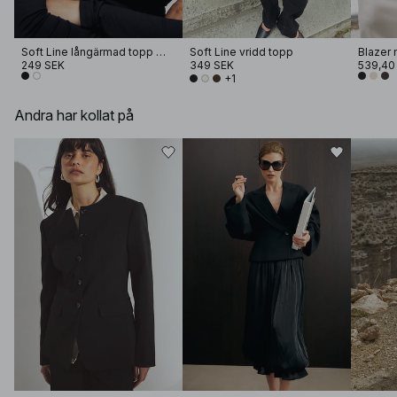
Soft Line långärmad topp med tratthals
Soft Line vridd topp
Blazer 
249 SEK
349 SEK
539,40
+1
Andra har kollat på