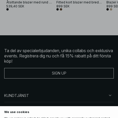
Åtsittande blazer med rund halsringning
Fitted kort blazer med breda ärmar
539,40 SEK
899 SEK
899 SE
Ta del av specialerbjudanden, unika collabs och exklusiva
events. Registrera dig nu och få 15% rabatt på ditt första
köp!
SIGN UP
KUNDTJÄNST
OM NA-KD