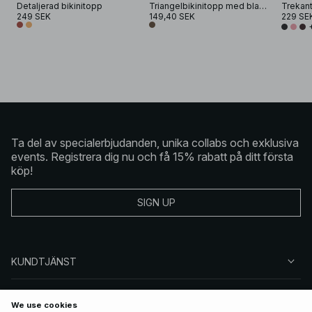
Detaljerad bikinitopp
Triangelbikinitopp med blank hårdvara
Trekant
249 SEK
149,40 SEK
229 SE
Ta del av specialerbjudanden, unika collabs och exklusiva
events. Registrera dig nu och få 15% rabatt på ditt första
köp!
SIGN UP
KUNDTJÄNST
OM NA-KD