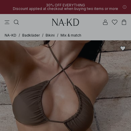
30% OFF EVERYTHING
Discount applied at checkout when buying two items or more
linne
byxor
toppar
klänningar
bruna
NA-KD
/
Badkläder
/
Bikini
/
Mix & match