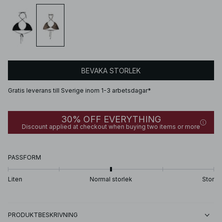
BEVAKA STORLEK
Gratis leverans till Sverige inom 1-3 arbetsdagar*
30% OFF EVERYTHING
Discount applied at checkout when buying two items or more
PASSFORM
Liten
Normal storlek
Stor
PRODUKTBESKRIVNING