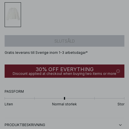
SLUTSÅLD
Gratis leverans till Sverige inom 1-3 arbetsdagar*
30% OFF EVERYTHING
Discount applied at checkout when buying two items or more
PASSFORM
Liten
Normal storlek
Stor
PRODUKTBESKRIVNING