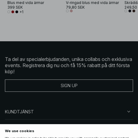
Blus med vida ärmar
V-ringad blus med vida ärmar
399 SEK
79,80 SEK
249,50
+1
Ta del av specialerbjudanden, unika collabs och exklusiva
events. Registrera dig nu och få 15% rabatt på ditt första
köp!
SIGN UP
KUNDTJÄNST
OM NA-KD