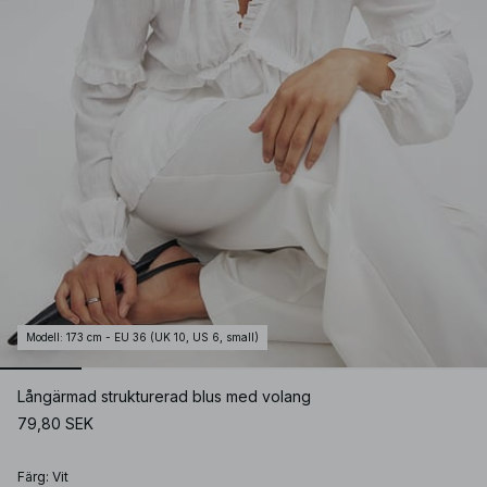
Modell
:
173 cm - EU 36 (UK 10, US 6, small)
Långärmad strukturerad blus med volang
79,80 SEK
Färg
:
Vit