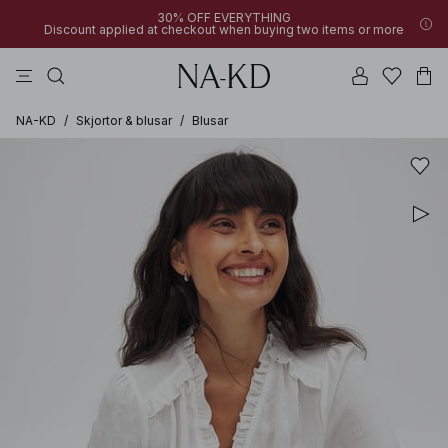
30% OFF EVERYTHING
Discount applied at checkout when buying two items or more
byxor
bruna
svarta
klänningar
överdelar
NA-KD
/
Skjortor & blusar
/
Blusar