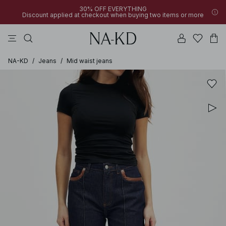
30% OFF EVERYTHING
Discount applied at checkout when buying two items or more
linne
byxor
toppar
klänningar
bruna
NA-KD
/
Jeans
/
Mid waist jeans