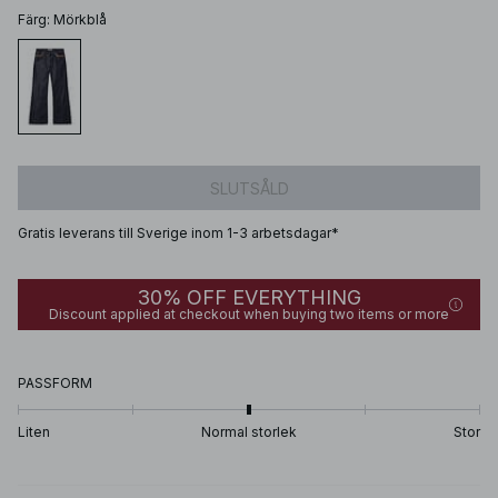
Färg
:
Mörkblå
SLUTSÅLD
Gratis leverans till Sverige inom 1-3 arbetsdagar*
30% OFF EVERYTHING
Discount applied at checkout when buying two items or more
PASSFORM
Liten
Normal storlek
Stor