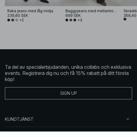
Raka jeans med låg midja
Baggyjeans med mellanhög midja
239,60 SEK
699 SEK
359,40
+2
+3
Ta del av specialerbjudanden, unika collabs och exklusiva
events. Registrera dig nu och få 15% rabatt på ditt första
köp!
SIGN UP
KUNDTJÄNST
OM NA-KD