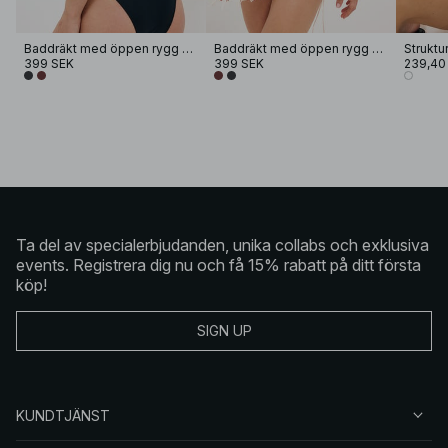
Baddräkt med öppen rygg och urringning
Baddräkt med öppen rygg och urringning
399 SEK
399 SEK
239,40
Ta del av specialerbjudanden, unika collabs och exklusiva
events. Registrera dig nu och få 15% rabatt på ditt första
köp!
SIGN UP
KUNDTJÄNST