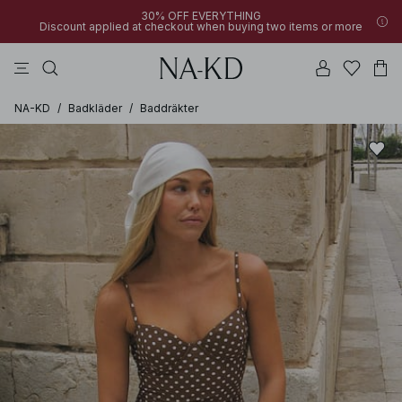
30% OFF EVERYTHING
Discount applied at checkout when buying two items or more
byxor
klänningar
bruna
svarta
överdelar
NA-KD
/
Badkläder
/
Baddräkter