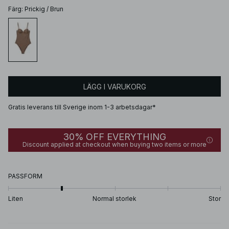
Färg
:
Prickig / Brun
LÄGG I VARUKORG
Gratis leverans till Sverige inom 1-3 arbetsdagar*
30% OFF EVERYTHING
Discount applied at checkout when buying two items or more
PASSFORM
Liten
Normal storlek
Stor