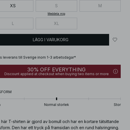
XS
S
M
Meddela mig
L
XL
LÄGG I VARUKORG
is leverans till Sverige inom 1-3 arbetsdagar*
30% OFF EVERYTHING
Discount applied at checkout when buying two items or more
SFORM
n
Normal storlek
Stor
här T-shirten är gjord av bomull och har en kortare tätsittande
form. Den har ett tryck på framsidan och en rund halsringning.