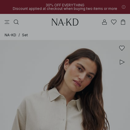
30% OFF EVERYTHING
Discount applied at checkout when buying two items or more
långärmade toppar
linne
byxor
klänningar
överdelar
NA-KD
/
Set