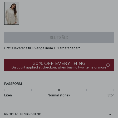
SLUTSÅLD
Gratis leverans till Sverige inom 1-3 arbetsdagar*
30% OFF EVERYTHING
Discount applied at checkout when buying two items or more
PASSFORM
Liten
Normal storlek
Stor
PRODUKTBESKRIVNING