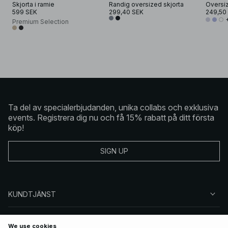
Skjorta i ramie
Randig oversized skjorta
Oversiz
599 SEK
299,40 SEK
249,50
Premium Selection
Ta del av specialerbjudanden, unika collabs och exklusiva
events. Registrera dig nu och få 15% rabatt på ditt första
köp!
SIGN UP
KUNDTJÄNST
OM NA-KD