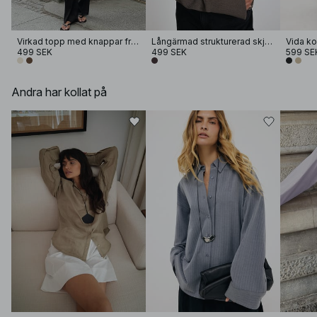
Virkad topp med knappar framtill
Långärmad strukturerad skjorta med ficka
499 SEK
499 SEK
599 SE
Andra har kollat på