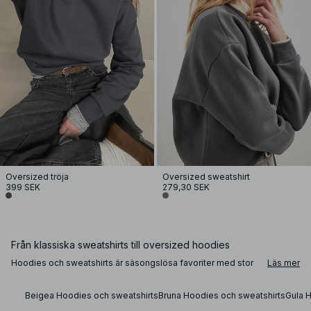
Oversized tröja
Oversized sweatshirt
399 SEK
279,30 SEK
Från klassiska sweatshirts till oversized hoodies
Hoodies och sweatshirts är säsongslösa favoriter med stor
Läs mer
bredd i styling. Bär en zip-up hoodie till skräddade
kostymbyxor och loafers för en modern kontrast, eller välj en
oversized sweatshirt med högmidjade jeans och sneakers
Beigea Hoodies och sweatshirts
Bruna Hoodies och sweatshirts
Gula 
för ett mer avslappnat uttryck. En svart eller brun hoodie är