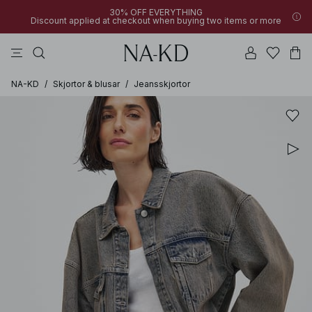
30% OFF EVERYTHING
Discount applied at checkout when buying two items or more
byxor
toppar
klänningar
badset
bruna
NA-KD
/
Skjortor & blusar
/
Jeansskjortor