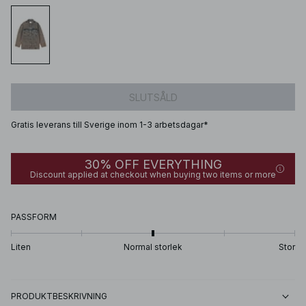
SLUTSÅLD
Gratis leverans till Sverige inom 1-3 arbetsdagar*
30% OFF EVERYTHING
Discount applied at checkout when buying two items or more
PASSFORM
Liten
Normal storlek
Stor
PRODUKTBESKRIVNING