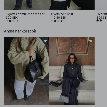
Skjorta i bomull med vida ärmar
Oversize t-shirt
399 SEK
119,40 SEK
899 SE
+2
+1
Andra har kollat på