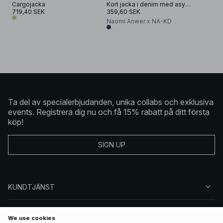
Cargojacka
Kort jacka i denim med asymmetrisk fåll
719,40 SEK
359,60 SEK
Naomi Anwer x NA-KD
Ta del av specialerbjudanden, unika collabs och exklusiva
events. Registrera dig nu och få 15% rabatt på ditt första
köp!
SIGN UP
KUNDTJÄNST
OM NA-KD