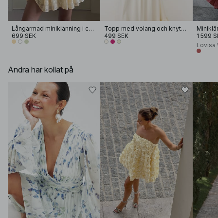
Långärmad miniklänning i chiffon med broderi
Topp med volang och knytband
699 SEK
499 SEK
1 599 S
Lovisa 
Andra har kollat på