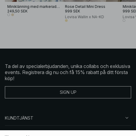
Miniklänning med markerad midja
Rose Detail Mini Dress
249,50 SEK
999 SEK
999 SE
Lovisa Wallin x NA-KD
Lovisa 
Ta del av specialerbjudanden, unika collabs och exklusiva
events. Registrera dig nu och få 15% rabatt på ditt första
köp!
SIGN UP
KUNDTJÄNST
OM NA-KD