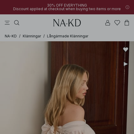
30% OFF EVERYTHING
Discount applied at checkout when buying two items or more
linne
byxor
klänningar
svarta
överdelar
NA-KD
/
Klänningar
/
Långärmade Klänningar