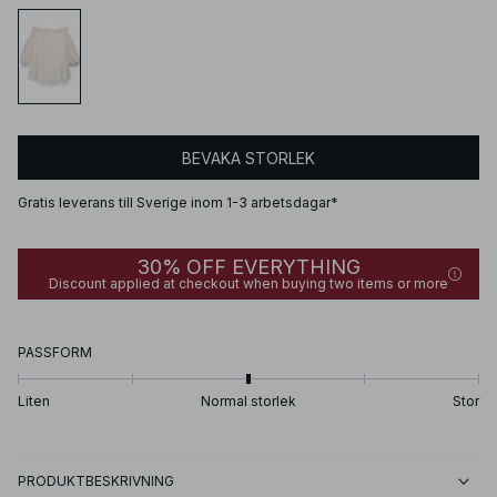
BEVAKA STORLEK
Gratis leverans till Sverige inom 1-3 arbetsdagar*
30% OFF EVERYTHING
Discount applied at checkout when buying two items or more
PASSFORM
Liten
Normal storlek
Stor
PRODUKTBESKRIVNING