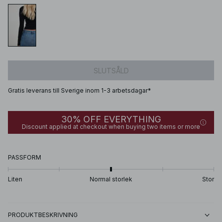
SLUTSÅLD
Gratis leverans till Sverige inom 1-3 arbetsdagar*
30% OFF EVERYTHING
Discount applied at checkout when buying two items or more
PASSFORM
Liten
Normal storlek
Stor
PRODUKTBESKRIVNING