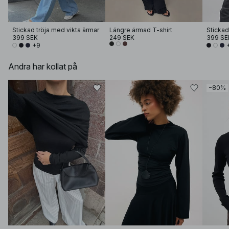
Stickad tröja med vikta ärmar
Längre ärmad T-shirt
Stickad
399 SEK
249 SEK
399 SE
+9
Andra har kollat på
−80%