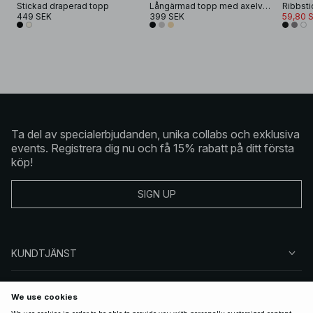
Stickad draperad topp
Långärmad topp med axelvaddar
Ribbsti
449 SEK
399 SEK
59,80 
Ta del av specialerbjudanden, unika collabs och exklusiva
events. Registrera dig nu och få 15% rabatt på ditt första
köp!
SIGN UP
KUNDTJÄNST
OM NA-KD