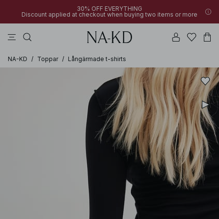
30% OFF EVERYTHING
Discount applied at checkout when buying two items or more
byxor
klänningar
bruna
svarta
överdelar
NA-KD
/
Toppar
/
Långärmade t-shirts