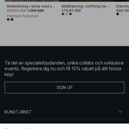
Midiklänning i ramie med scarfdetalj
Midiklänning i chiffong med band
Klännin
649,50 SEK
1 299 SEK
279,60 SEK
699 SE
Premium Selection
Ta del av specialerbjudanden, unika collabs och exklusiva
events. Registrera dig nu och få 15% rabatt på ditt första
köp!
SIGN UP
KUNDTJÄNST
OM NA-KD