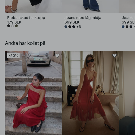
Ribbstickad tanktopp
Jeans med låg midja
Jeans 
179 SEK
699 SEK
699 SE
+6
Andra har kollat på
−50%