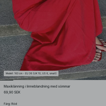
Modell
:
163 cm - EU 36 (UK 10, US 6, small)
Maxiklänning i linneblandning med sömmar
69,90 SEK
Färg
:
Röd