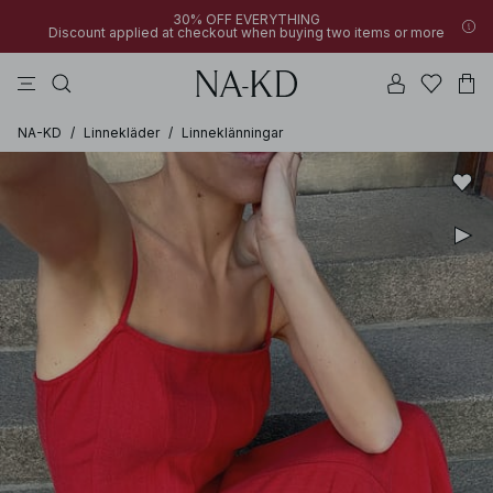
30% OFF EVERYTHING
Discount applied at checkout when buying two items or more
byxor
toppar
klänningar
badset
bruna
NA-KD
/
Linnekläder
/
Linneklänningar