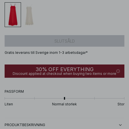
SLUTSÅLD
Gratis leverans till Sverige inom 1-3 arbetsdagar*
30% OFF EVERYTHING
Discount applied at checkout when buying two items or more
PASSFORM
Liten
Normal storlek
Stor
PRODUKTBESKRIVNING