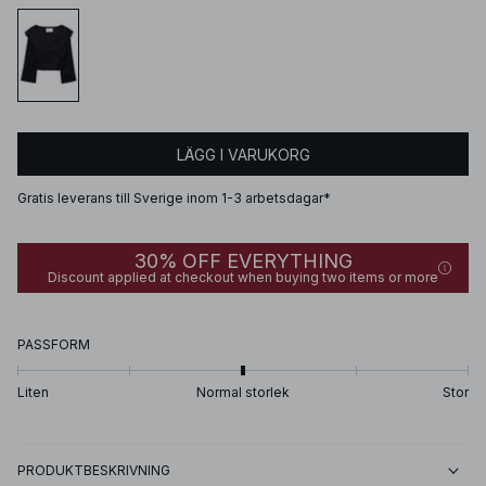
LÄGG I VARUKORG
Gratis leverans till Sverige inom 1-3 arbetsdagar*
30% OFF EVERYTHING
Discount applied at checkout when buying two items or more
PASSFORM
Liten
Normal storlek
Stor
PRODUKTBESKRIVNING