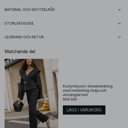
MATERIAL OCH SKÖTSELRÅD
STORLEKSGUIDE
LEVERANS OCH RETUR
Matchande del
Kostymbyxor i linneblandning
med mellanhög midja och
utsvängda ben
699 SEK
LÄGG I VARUKORG