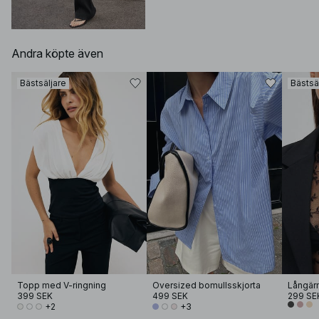
Andra köpte även
Bästsäljare
Bästsä
Topp med V-ringning
Oversized bomullsskjorta
Långär
399 SEK
499 SEK
299 SE
+2
+3