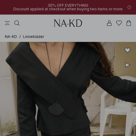
30% OFF EVERYTHING
Discount applied at checkout when buying two items or more
linne
byxor
klänningar
svarta
överdelar
NA-KD
/
Linnekläder