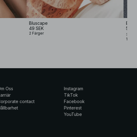
Bluscape
Blus 
49 SEK
599 
2 Färger
Sophi
1 Färg
Om Oss
Instagram
arriär
TikTok
orporate contact
Facebook
ållbarhet
Pinterest
YouTube