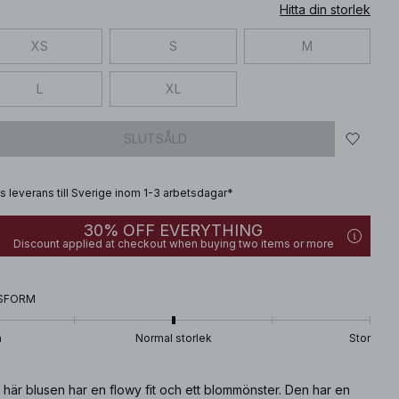
Hitta din storlek
XS
S
M
L
XL
SLUTSÅLD
is leverans till Sverige inom 1-3 arbetsdagar*
30% OFF EVERYTHING
Discount applied at checkout when buying two items or more
SFORM
n
Normal storlek
Stor
här blusen har en flowy fit och ett blommönster. Den har en