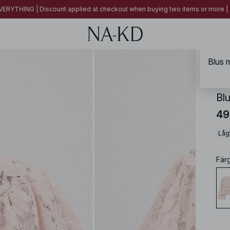
ERYTHING | Discount applied at checkout when buying two items or more
Blus 
NA-
Bl
49
Lågt
Fär