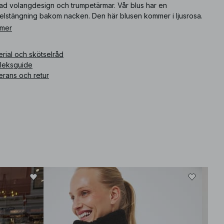
rad volangdesign och trumpetärmar. Vår blus har en
elstängning bakom nacken. Den här blusen kommer i ljusrosa.
 mer
ikelnummer
:
1100-011534-0048
rial och skötselråd
rleksguide
erans och retur
Bäst