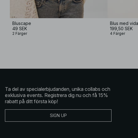
Bluscape
Blus med vida
49 SEK
199,50 SEK
2 Färger
4 Färger
Ta del av specialerbjudanden, unika collabs och
exklusiva events. Registrera dig nu och få 15%
rabatt på ditt första köp!
SIGN UP