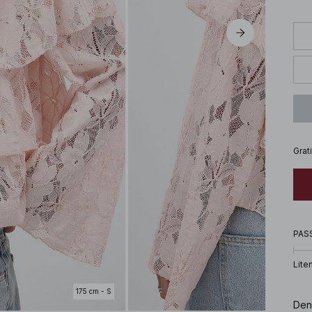
Grat
PAS
Lite
175 cm - S
Den 