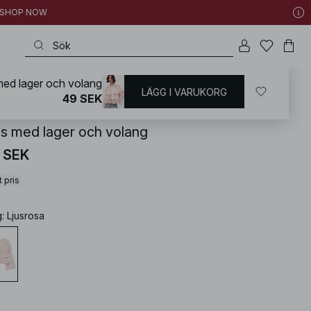
 | SHOP NOW
med lager och volang
LÄGG I VARUKORG
KD
/
Skjortor & blusar
/
Blusar
49 SEK
us med lager och volang
 SEK
 pris
g
:
Ljusrosa