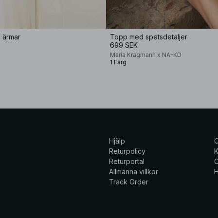
 ärmar
Topp med spetsdetaljer
699 SEK
Maria Kragmann x NA-KD
1 Färg
Hjälp
Returpolicy
K
Returportal
C
Allmänna villkor
H
Track Order