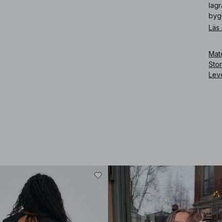
lag
byg
Läs
Art
Mate
Sto
Lev