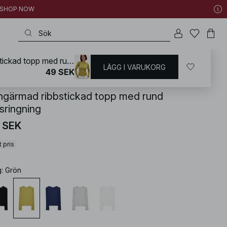
 | SHOP NOW
Långärmad ribbstickad topp med rund halsringning
LÄGG I VARUKORG
KD
/
Basplagg
/
Bastoppar
49 SEK
ngärmad ribbstickad topp med rund
sringning
 SEK
 pris
g
:
Grön