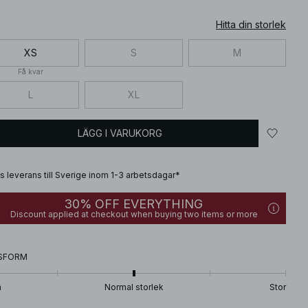
Hitta din storlek
XS
S
M
Få kvar
L
XL
LÄGG I VARUKORG
is leverans till Sverige inom 1-3 arbetsdagar*
30% OFF EVERYTHING
Discount applied at checkout when buying two items or more
SFORM
n
Normal storlek
Stor