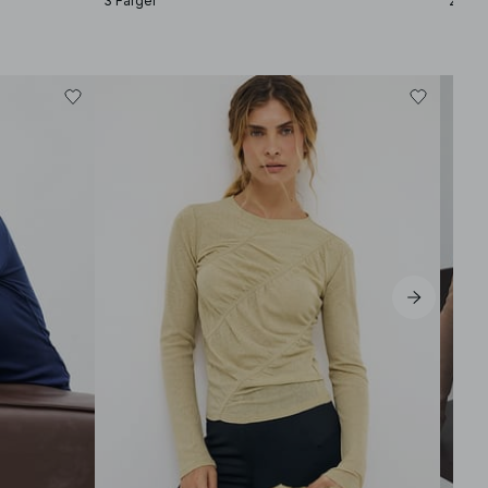
3 Färger
2 Färg
−50