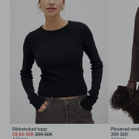
Ribbstickad topp
Plisserad min
59,80 SEK
299 SEK
399 SEK