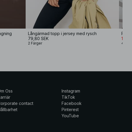
ngning
Långärmad topp i jersey med rysch
Ribbs
79,80 SEK
149,
2 Färger
4 Fär
Om Oss
Instagram
arriär
TikTok
orporate contact
Facebook
ållbarhet
Pinterest
YouTube