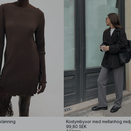
iklänning
Kostymbyxor med mellanhög midj
99,80 SEK