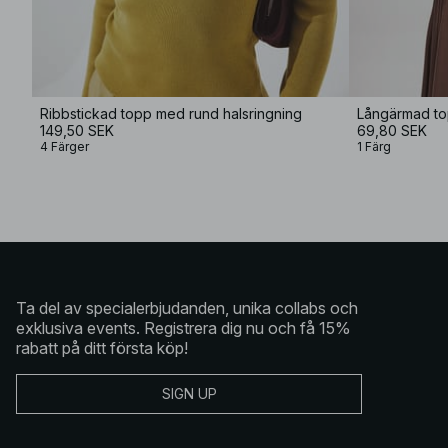
Ribbstickad topp med rund halsringning
Långärmad to
149,50 SEK
69,80 SEK
4 Färger
1 Färg
Ta del av specialerbjudanden, unika collabs och
exklusiva events. Registrera dig nu och få 15%
rabatt på ditt första köp!
SIGN UP