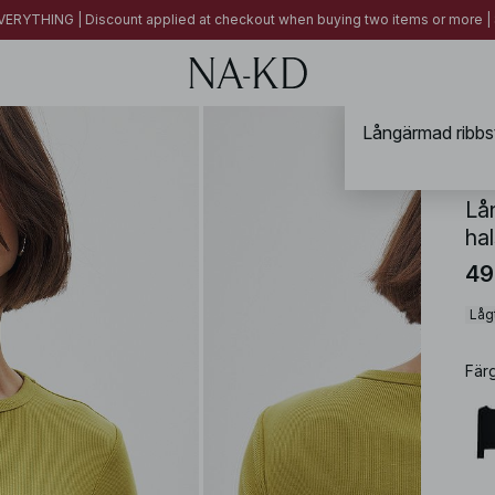
ERYTHING | Discount applied at checkout when buying two items or more
NA-
Lå
hal
49
Lågt
Fär