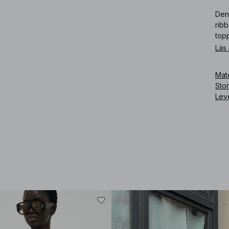
Den
ribb
top
Läs
Art
Mate
Sto
Lev