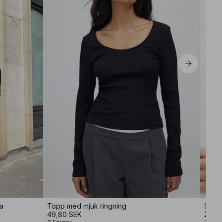
a
Topp med mjuk ringning
Soft 
49,80 SEK
249 