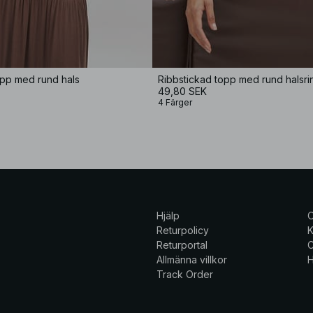
pp med rund hals
Ribbstickad topp med rund halsri
49,80 SEK
4 Färger
Hjälp
Returpolicy
K
Returportal
C
Allmänna villkor
H
Track Order