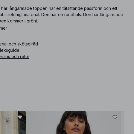
 här långärmade toppen har en tätsittande passform och ett
at stretchigt material. Den har en rundhals. Den här långärmade
pen kommer i grönt.
 mer
ikelnummer
:
1100-010978-0010
rial och skötselråd
rleksguide
erans och retur
Bäst