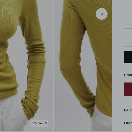
Grat
PAS
Lite
175 cm - S