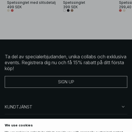
Spetssinglet med slitsdetalj
Spetssinglet
Spetssi
499 SEK
399 SEK
299,40
Ta del av specialerbjudanden, unika collabs och exklusiva
events. Registrera dig nu och få 15% rabatt på ditt första
köp!
SIGN UP
KUNDTJÄNST
OM NA-KD