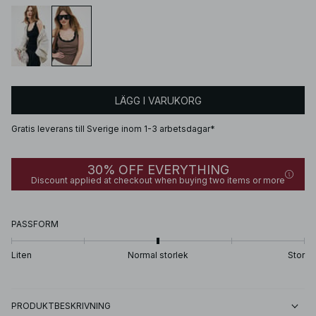
LÄGG I VARUKORG
Gratis leverans till Sverige inom 1-3 arbetsdagar*
30% OFF EVERYTHING
Discount applied at checkout when buying two items or more
PASSFORM
Liten
Normal storlek
Stor
PRODUKTBESKRIVNING