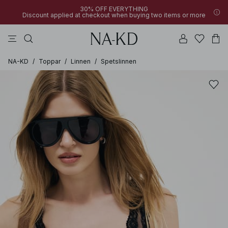
30% OFF EVERYTHING
Discount applied at checkout when buying two items or more
byxor
bruna
svarta
klänningar
överdelar
NA-KD
/
Toppar
/
Linnen
/
Spetslinnen