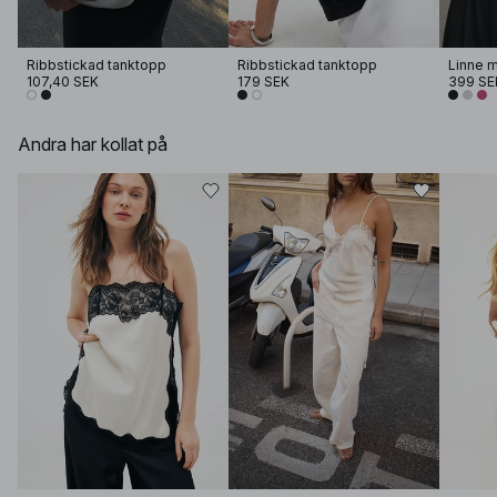
Ribbstickad tanktopp
Ribbstickad tanktopp
Linne m
107,40 SEK
179 SEK
399 SE
Andra har kollat på