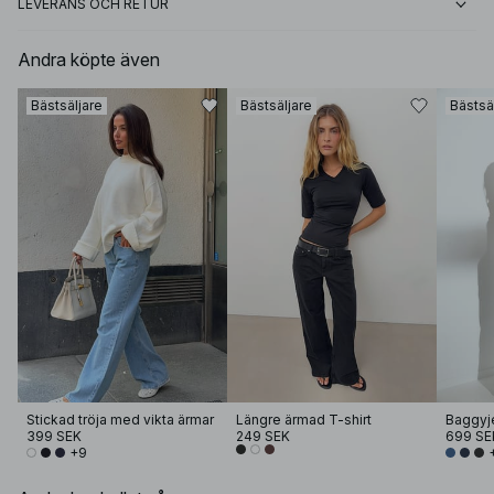
LEVERANS OCH RETUR
Andra köpte även
Bästsäljare
Bästsäljare
Bästsä
Stickad tröja med vikta ärmar
Längre ärmad T-shirt
399 SEK
249 SEK
699 SE
+9