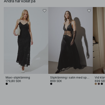
Andra har kollat på
Maxi-slipklänning
Slipklänning i satin med spetsinsats
Vid klä
179,80 SEK
899 SEK
699 SE