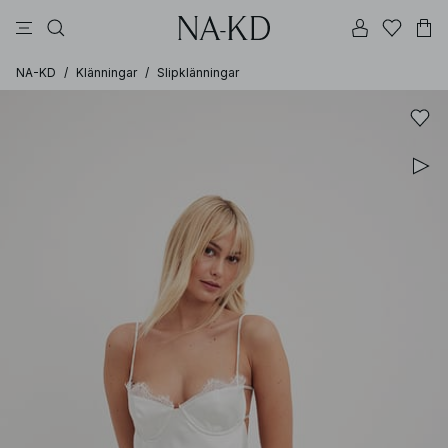
linne
byxor
klänningar
svarta
överdelar
NA-KD
/
Klänningar
/
Slipklänningar