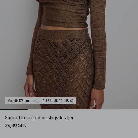
Modell
:
173 cm - small (EU 36, UK 10, US 6)
Stickad tröja med omslagsdetaljer
29,80 SEK