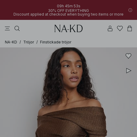
09h 45m 53s
30% OFF EVERYTHING
Discount applied at checkout when buying two items or more
linne
byxor
toppar
klänningar
bruna
NA-KD
/
Tröjor
/
Finstickade tröjor