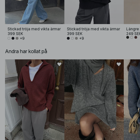
Stickad tröja med vikta ärmar
Stickad tröja med vikta ärmar
Längre 
399 SEK
399 SEK
249 SE
+9
+9
Andra har kollat på