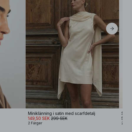
L
XL
Miniklänning i satin med scarfdetalj
Stick
149,50 SEK
299 SEK
599 
2 Färger
2 Färg