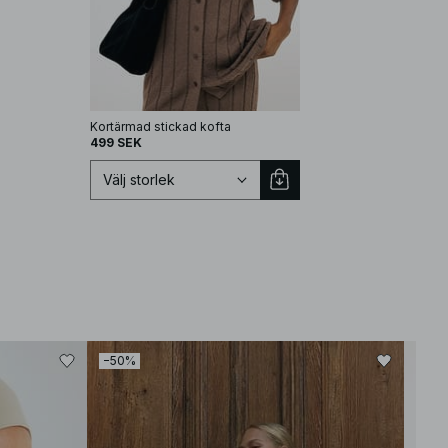
Kortärmad stickad kofta
499 SEK
Välj storlek
Välj storlek
−50%
XS
S
M