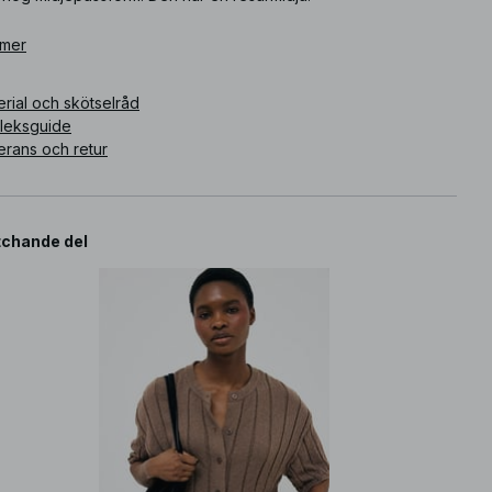
ikelnummer
 mer
:
1100-012799-0017
rial och skötselråd
rleksguide
erans och retur
chande del