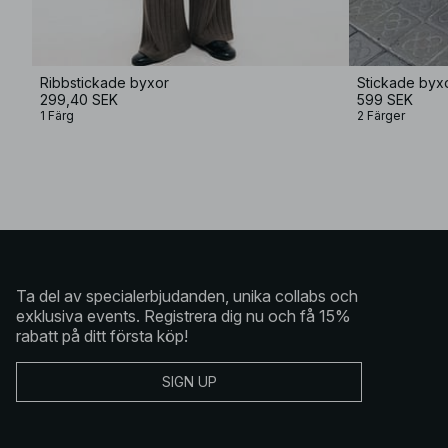
Ribbstickade byxor
Stickade byx
299,40 SEK
599 SEK
1 Färg
2 Färger
Ta del av specialerbjudanden, unika collabs och
exklusiva events. Registrera dig nu och få 15%
rabatt på ditt första köp!
SIGN UP