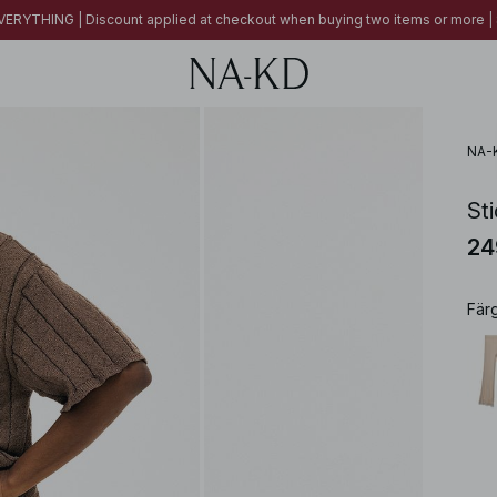
ERYTHING | Discount applied at checkout when buying two items or more
NA-
St
24
Fär