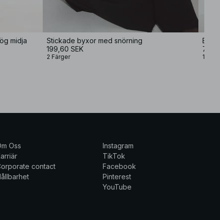
ög midja
Stickade byxor med snörning
Byxor
199,60 SEK
79 S
2 Färger
1 Färg
Om Oss
Instagram
arriär
TikTok
orporate contact
Facebook
ållbarhet
Pinterest
YouTube