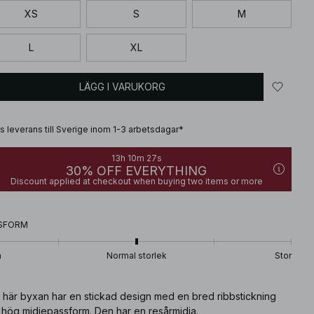
XS
S
M
L
XL
LÄGG I VARUKORG
is leverans till Sverige inom 1-3 arbetsdagar*
13h 10m 26s
30% OFF EVERYTHING
Discount applied at checkout when buying two items or more
SFORM
n
Normal storlek
Stor
 här byxan har en stickad design med en bred ribbstickning
 hög midjepassform. Den har en resårmidja.