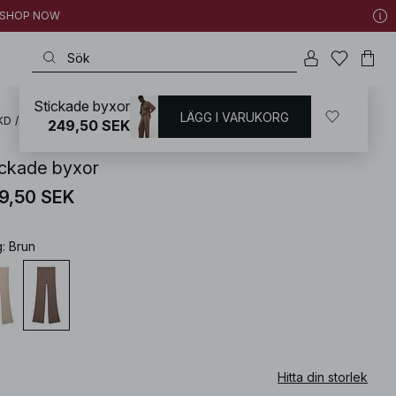
 | SHOP NOW
Stickade byxor
LÄGG I VARUKORG
KD
/
Byxor
/
Stickade byxor
249,50 SEK
ickade byxor
9,50 SEK
g
:
Brun
Hitta din storlek