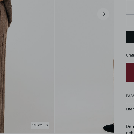
Grat
PAS
Lite
176 cm - S
Den
och