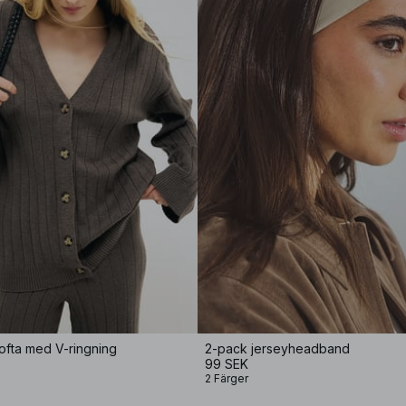
ofta med V-ringning
2-pack jerseyheadband
99 SEK
2 Färger