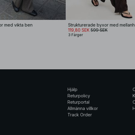
or med vikta ben
Strukturerade byxor med mellanh
119,80 SEK
599 SEK
3 Färger
Hjälp
Returpolicy
K
Returportal
C
Allmänna villkor
H
Track Order