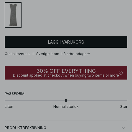
LÄGG I VARUKORG
Gratis leverans till Sverige inom 1-3 arbetsdagar*
30% OFF EVERYTHING
Discount applied at checkout when buying two items or more
PASSFORM
Liten
Normal storlek
Stor
PRODUKTBESKRIVNING