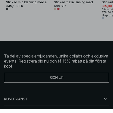
Stickad midiklänning med asymmetrisk nederkant
Stickad maxiklänning med vattenfallsringning
Stickad
349,50 SEK
699 SEK
139,80
Bästa pri
279,60 
Ursprung
Ta del av specialerbjudanden, unika collabs och exklusiva
events. Registrera dig nu och få 15% rabatt på ditt första
köp!
SIGN UP
KUNDTJÄNST
OM NA-KD