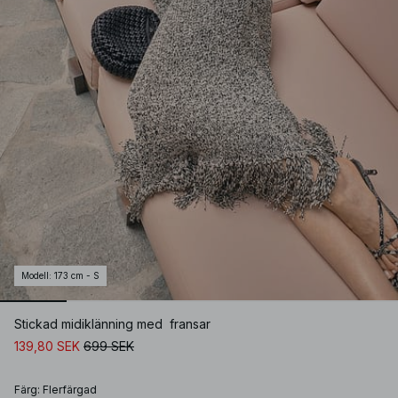
Modell
:
173 cm - S
Stickad midiklänning med fransar
139,80 SEK
699 SEK
Färg
:
Flerfärgad