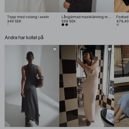
Topp med volang i axeln
Långärmad maxiklänning med öppen rygg
Fodrad 
349 SEK
599 SEK
479,40
Andra har kollat på